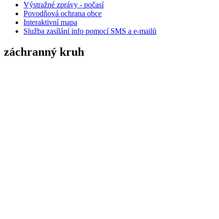
Výstražné zprávy - počasí
Povodňová ochrana obce
Interaktivní mapa
Služba zasílání info pomocí SMS a e-mailů
záchranný kruh