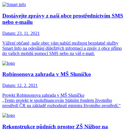
Dostávejte zprávy z naší obce prostřednictvím SMS
nebo e-mailu
Datum:
23. 11. 2021
Vážení občané, naše obec vám nabízí možnost bezplatné služby
Smart Info na odesílání důležitých informací a zpráv z obce přímo
do vašich mobilů pomocí SMS nebo na váš e-mail.
Robinsonova zahrada v MŠ Sluníčko
Datum:
12. 2. 2021
Projekt Robinsonova zahrada v MŠ Sluníčko
„Tento projekt je spolufinancován Státním fondem životního
prostředí ČR na základě rozhodnutí ministra životního prostředí.“
Rekonstrukce půdních prostor ZŠ Nižbor na