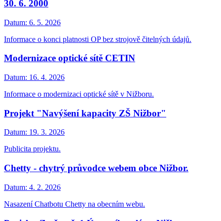
30. 6. 2000
Datum:
6. 5. 2026
Informace o konci platnosti OP bez strojově čitelných údajů.
Modernizace optické sítě CETIN
Datum:
16. 4. 2026
Informace o modernizaci optické sítě v Nižboru.
Projekt "Navýšení kapacity ZŠ Nižbor"
Datum:
19. 3. 2026
Publicita projektu.
Chetty - chytrý průvodce webem obce Nižbor.
Datum:
4. 2. 2026
Nasazení Chatbotu Chetty na obecním webu.