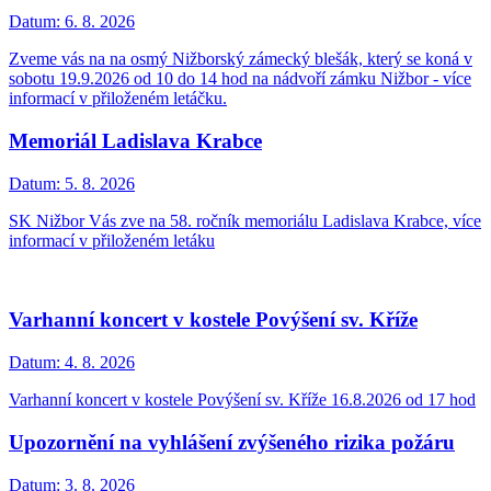
Datum:
6. 8. 2026
Zveme vás na na osmý Nižborský zámecký blešák, který se koná v
sobotu 19.9.2026 od 10 do 14 hod na nádvoří zámku Nižbor - více
informací v přiloženém letáčku.
Memoriál Ladislava Krabce
Datum:
5. 8. 2026
SK Nižbor Vás zve na 58. ročník memoriálu Ladislava Krabce, více
informací v přiloženém letáku
Varhanní koncert v kostele Povýšení sv. Kříže
Datum:
4. 8. 2026
Varhanní koncert v kostele Povýšení sv. Kříže 16.8.2026 od 17 hod
Upozornění na vyhlášení zvýšeného rizika požáru
Datum:
3. 8. 2026