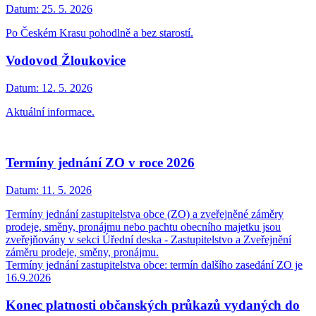
Datum:
25. 5. 2026
Po Českém Krasu pohodlně a bez starostí.
Vodovod Žloukovice
Datum:
12. 5. 2026
Aktuální informace.
Termíny jednání ZO v roce 2026
Datum:
11. 5. 2026
Termíny jednání zastupitelstva obce (ZO) a zveřejněné záměry
prodeje, směny, pronájmu nebo pachtu obecního majetku jsou
zveřejňovány v sekci Úřední deska - Zastupitelstvo a Zveřejnění
záměru prodeje, směny, pronájmu.
Termíny jednání zastupitelstva obce: termín dalšího zasedání ZO je
16.9.2026
Konec platnosti občanských průkazů vydaných do