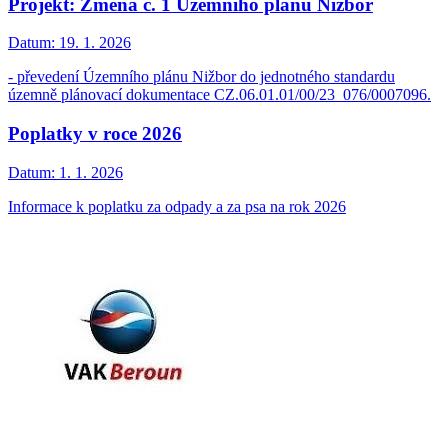
Projekt: Změna č. 1 Územního plánu Nižbor
Datum:
19. 1. 2026
- převedení Územního plánu Nižbor do jednotného standardu
územně plánovací dokumentace CZ.06.01.01/00/23_076/0007096.
Poplatky v roce 2026
Datum:
1. 1. 2026
Informace k poplatku za odpady a za psa na rok 2026