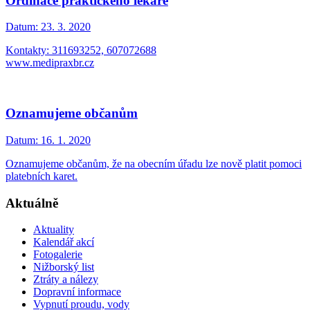
Ordinace praktického lékaře
Datum:
23. 3. 2020
Kontakty: 311693252, 607072688
www.medipraxbr.cz
Oznamujeme občanům
Datum:
16. 1. 2020
Oznamujeme občanům, že na obecním úřadu lze nově platit pomoci
platebních karet.
Aktuálně
Aktuality
Kalendář akcí
Fotogalerie
Nižborský list
Ztráty a nálezy
Dopravní informace
Vypnutí proudu, vody