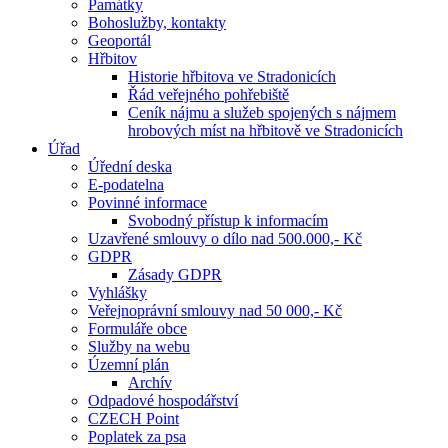
Památky
Bohoslužby, kontakty
Geoportál
Hřbitov
Historie hřbitova ve Stradonicích
Řád veřejného pohřebiště
Ceník nájmu a služeb spojených s nájmem
hrobových míst na hřbitově ve Stradonicích
Úřad
Úřední deska
E-podatelna
Povinné informace
Svobodný přístup k informacím
Uzavřené smlouvy o dílo nad 500.000,- Kč
GDPR
Zásady GDPR
Vyhlášky
Veřejnoprávní smlouvy nad 50 000,- Kč
Formuláře obce
Služby na webu
Územní plán
Archív
Odpadové hospodářství
CZECH Point
Poplatek za psa