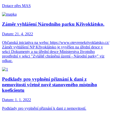
Dotace přes MAS
Záměr vyhlášení Národního parku Křivoklátsko.
Datum:
21. 4. 2022
Občanská iniciativa na webu: https://www.otevrenekrivoklatsko.cz/
Záměr vyhlášení NP Křivoklátsko je vyvěšen na úřední desce v
sekci Dokumenty a na úřední desce Ministerstva životního
prostřední v sekci "Zvláště chráněná území - Národní parky" viz
odkaz.
Podklady pro vyplnění přiznání k dani z
nemovitostí včetně nově stanoveného místního
koeficientu
Datum:
1. 1. 2022
Podklady pro vyplnění přiznání k dani z nemovitostí.