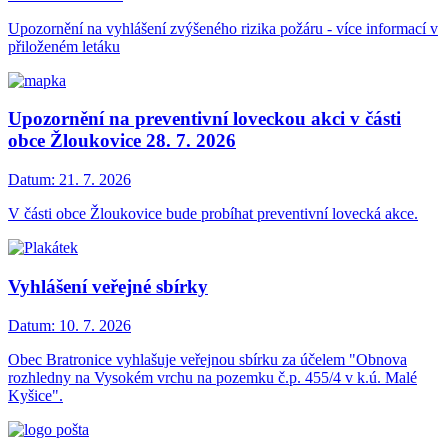
Upozornění na vyhlášení zvýšeného rizika požáru - více informací v
přiloženém letáku
Upozornění na preventivní loveckou akci v části
obce Žloukovice 28. 7. 2026
Datum:
21. 7. 2026
V části obce Žloukovice bude probíhat preventivní lovecká akce.
Vyhlášení veřejné sbírky
Datum:
10. 7. 2026
Obec Bratronice vyhlašuje veřejnou sbírku za účelem "Obnova
rozhledny na Vysokém vrchu na pozemku č.p. 455/4 v k.ú. Malé
Kyšice".