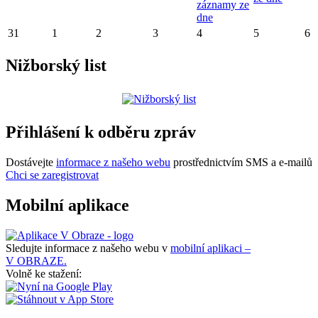
záznamy ze
dne
31
1
2
3
4
5
6
Nižborský list
Přihlášení k odběru zpráv
Dostávejte
informace z našeho webu
prostřednictvím SMS a e-mailů
Chci se zaregistrovat
Mobilní aplikace
Sledujte informace z našeho webu v
mobilní aplikaci –
V OBRAZE.
Volně ke stažení: