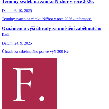
Termíny svateb na zámku Nižbor v roce 2026.
Datum:
6. 10. 2025
Termíny svateb na zámku Nižbor v roce 2026 - informace.
Oznámení o výši úhrady za umístění zaběhnutého
psa
Datum:
24. 9. 2025
Úhrada za zaběhnutého psa ve výši 300 Kč.