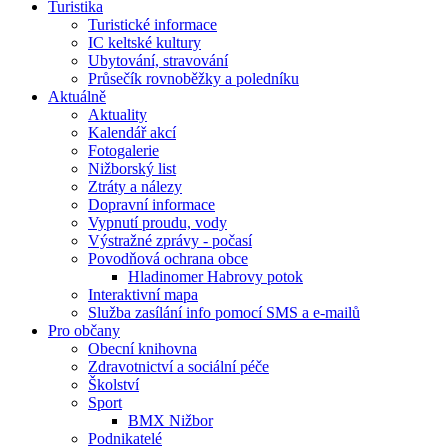
Turistika
Turistické informace
IC keltské kultury
Ubytování, stravování
Průsečík rovnoběžky a poledníku
Aktuálně
Aktuality
Kalendář akcí
Fotogalerie
Nižborský list
Ztráty a nálezy
Dopravní informace
Vypnutí proudu, vody
Výstražné zprávy - počasí
Povodňová ochrana obce
Hladinomer Habrovy potok
Interaktivní mapa
Služba zasílání info pomocí SMS a e-mailů
Pro občany
Obecní knihovna
Zdravotnictví a sociální péče
Školství
Sport
BMX Nižbor
Podnikatelé