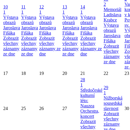
2
Va
10
11
12
13
14
Memoriál
ko
1
1
1
1
1
Ladislava
v k
Výstava
Výstava
Výstava
Výstava
Výstava
Krabce
Po
obrazů
obrazů
obrazů
obrazů
obrazů
Výstava
sv.
Jaroslava
Jaroslava
Jaroslava
Jaroslava
Jaroslava
obrazů
Vý
Fišáka
Fišáka
Fišáka
Fišáka
Fišáka
Jaroslava
ob
Zobrazit
Zobrazit
Zobrazit
Zobrazit
Zobrazit
Fišáka
Ja
všechny
všechny
všechny
všechny
všechny
Zobrazit
Fi
záznamy
záznamy
záznamy ze
záznamy
záznamy ze
všechny
Zo
ze dne
ze dne
dne
ze dne
dne
záznamy
vš
ze dne
zá
ze
17
18
19
20
21
22
23
28
1
29
Středočeské
1
kulturní
Nižborská
léto:
sousedská
Nauzea
24
25
26
27
slavnost
30
Orchestra,
Zobrazit
koncert
všechny
Zobrazit
záznamy
všechny
ze dne