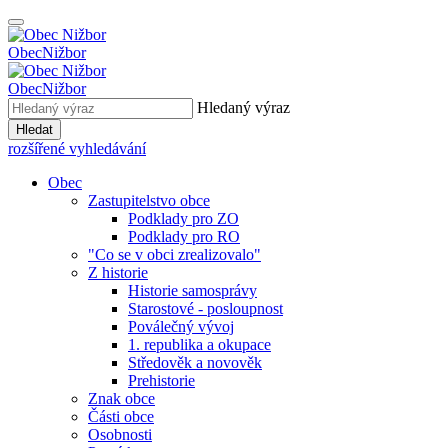
Obec
Nižbor
Obec
Nižbor
Hledaný výraz
Hledat
rozšířené vyhledávání
Obec
Zastupitelstvo obce
Podklady pro ZO
Podklady pro RO
"Co se v obci zrealizovalo"
Z historie
Historie samosprávy
Starostové - posloupnost
Poválečný vývoj
1. republika a okupace
Středověk a novověk
Prehistorie
Znak obce
Části obce
Osobnosti