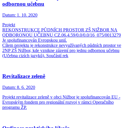
odbornou učebnu
Datum:
1. 10. 2020
Projekt
REKONSTRUKCE PŮDNÍCH PROSTOR ZŠ NIŽBOR NA
ODBORONOU UČEBNU CZ.06.4.59/0.0/0.0/16_075/0013279
Je spolufinancován Evropskou unií.
Cílem projektu je rekonstrukce nevyužívaných půdních prostor ve
2NP ZŠ Nižbor, kde vznikne zázemí pro jednu odbornou učebnu
(Učebna cizích jazyků). Součástí rek
Revitalizace zeleně
Datum:
8. 6. 2020
Projekt revitalizace zeleně v obci Nižbor je spolufinancován EU -
Evropským fondem pro regionální rozvoj v rámci Operačního
programu ŽP.