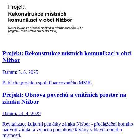
Projekt: Rekonstrukce místních komunikací v obci
Nižbor
Datum:
5. 6. 2025
Publicita projektu spolufinancovaného MMR.
Projekt: Obnova povrchů a vnitřních prostor na
zámku Nižbor
Datum:
23. 4. 2025
Revitalizace kulturní památky zámku Nižbor - předláždění horního
nádvoří zámku a výměna podlahové krytiny v hlavní obřadní
místnosti.