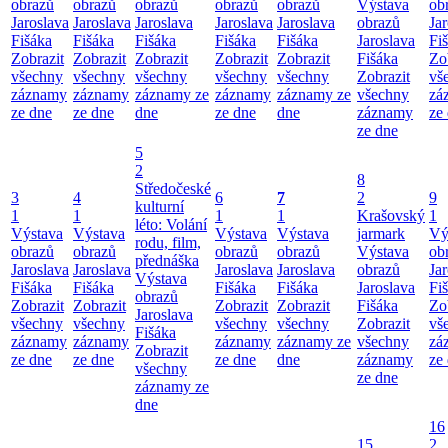
obrazů
obrazů
obrazů
obrazů
obrazů
Výstava
ob
Jaroslava
Jaroslava
Jaroslava
Jaroslava
Jaroslava
obrazů
Ja
Fišáka
Fišáka
Fišáka
Fišáka
Fišáka
Jaroslava
Fi
Zobrazit
Zobrazit
Zobrazit
Zobrazit
Zobrazit
Fišáka
Zo
všechny
všechny
všechny
všechny
všechny
Zobrazit
vš
záznamy
záznamy
záznamy ze
záznamy
záznamy ze
všechny
zá
ze dne
ze dne
dne
ze dne
dne
záznamy
ze
ze dne
5
2
8
Středočeské
3
4
6
7
2
9
kulturní
1
1
1
1
Krašovský
1
léto: Volání
Výstava
Výstava
Výstava
Výstava
jarmark
Vý
rodu, film,
obrazů
obrazů
obrazů
obrazů
Výstava
ob
přednáška
Jaroslava
Jaroslava
Jaroslava
Jaroslava
obrazů
Ja
Výstava
Fišáka
Fišáka
Fišáka
Fišáka
Jaroslava
Fi
obrazů
Zobrazit
Zobrazit
Zobrazit
Zobrazit
Fišáka
Zo
Jaroslava
všechny
všechny
všechny
všechny
Zobrazit
vš
Fišáka
záznamy
záznamy
záznamy
záznamy ze
všechny
zá
Zobrazit
ze dne
ze dne
ze dne
dne
záznamy
ze
všechny
ze dne
záznamy ze
dne
16
15
2