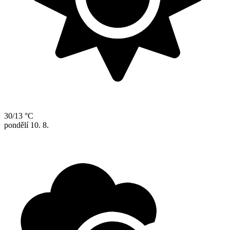
30/13 °C
pondělí
10. 8.