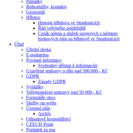
Památky
Bohoslužby, kontakty
Geoportál
Hřbitov
Historie hřbitova ve Stradonicích
Řád veřejného pohřebiště
Ceník nájmu a služeb spojených s nájmem
hrobových míst na hřbitově ve Stradonicích
Úřad
Úřední deska
E-podatelna
Povinné informace
Svobodný přístup k informacím
Uzavřené smlouvy o dílo nad 500.000,- Kč
GDPR
Zásady GDPR
Vyhlášky
Veřejnoprávní smlouvy nad 50 000,- Kč
Formuláře obce
Služby na webu
Územní plán
Archív
Odpadové hospodářství
CZECH Point
Poplatek za psa