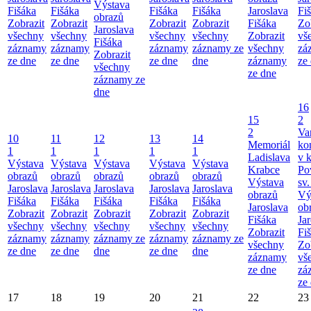
Výstava
Fišáka
Fišáka
Fišáka
Fišáka
Jaroslava
Fi
obrazů
Zobrazit
Zobrazit
Zobrazit
Zobrazit
Fišáka
Zo
Jaroslava
všechny
všechny
všechny
všechny
Zobrazit
vš
Fišáka
záznamy
záznamy
záznamy
záznamy ze
všechny
zá
Zobrazit
ze dne
ze dne
ze dne
dne
záznamy
ze
všechny
ze dne
záznamy ze
dne
16
15
2
2
Va
10
11
12
13
14
Memoriál
ko
1
1
1
1
1
Ladislava
v k
Výstava
Výstava
Výstava
Výstava
Výstava
Krabce
Po
obrazů
obrazů
obrazů
obrazů
obrazů
Výstava
sv.
Jaroslava
Jaroslava
Jaroslava
Jaroslava
Jaroslava
obrazů
Vý
Fišáka
Fišáka
Fišáka
Fišáka
Fišáka
Jaroslava
ob
Zobrazit
Zobrazit
Zobrazit
Zobrazit
Zobrazit
Fišáka
Ja
všechny
všechny
všechny
všechny
všechny
Zobrazit
Fi
záznamy
záznamy
záznamy ze
záznamy
záznamy ze
všechny
Zo
ze dne
ze dne
dne
ze dne
dne
záznamy
vš
ze dne
zá
ze
17
18
19
20
21
22
23