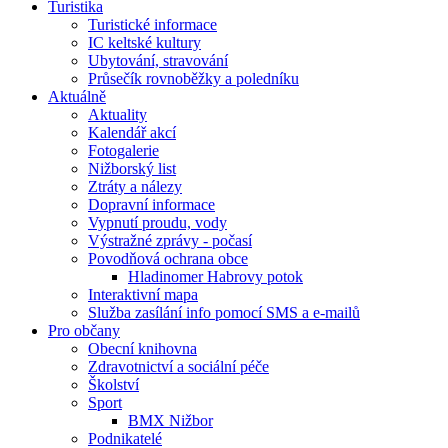
Turistika
Turistické informace
IC keltské kultury
Ubytování, stravování
Průsečík rovnoběžky a poledníku
Aktuálně
Aktuality
Kalendář akcí
Fotogalerie
Nižborský list
Ztráty a nálezy
Dopravní informace
Vypnutí proudu, vody
Výstražné zprávy - počasí
Povodňová ochrana obce
Hladinomer Habrovy potok
Interaktivní mapa
Služba zasílání info pomocí SMS a e-mailů
Pro občany
Obecní knihovna
Zdravotnictví a sociální péče
Školství
Sport
BMX Nižbor
Podnikatelé