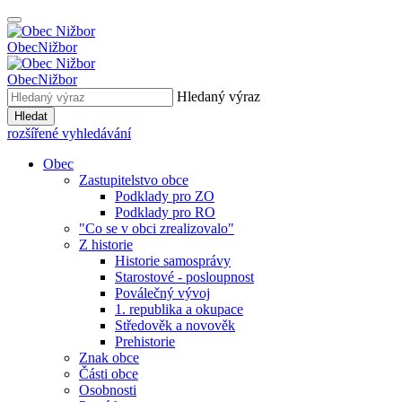
Obec
Nižbor
Obec
Nižbor
Hledaný výraz
Hledat
rozšířené vyhledávání
Obec
Zastupitelstvo obce
Podklady pro ZO
Podklady pro RO
"Co se v obci zrealizovalo"
Z historie
Historie samosprávy
Starostové - posloupnost
Poválečný vývoj
1. republika a okupace
Středověk a novověk
Prehistorie
Znak obce
Části obce
Osobnosti