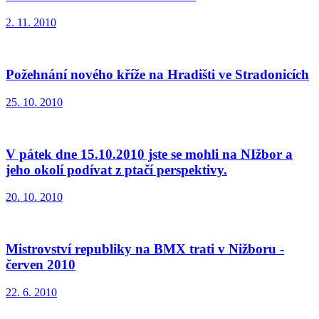
2. 11. 2010
Požehnání nového kříže na Hradišti ve Stradonicích
25. 10. 2010
V pátek dne 15.10.2010 jste se mohli na NIžbor a
jeho okolí podívat z ptačí perspektivy.
20. 10. 2010
Mistrovství republiky na BMX trati v Nižboru -
červen 2010
22. 6. 2010