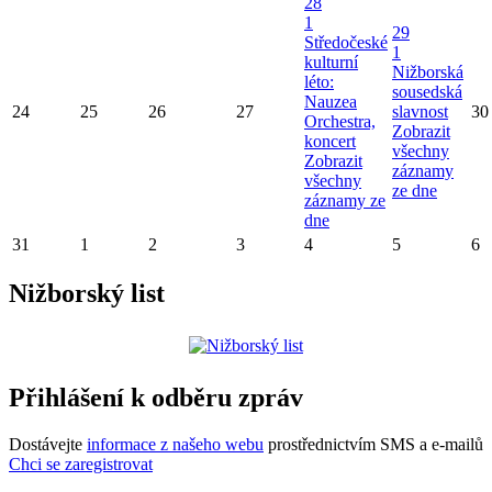
28
1
29
Středočeské
1
kulturní
Nižborská
léto:
sousedská
Nauzea
24
25
26
27
slavnost
30
Orchestra,
Zobrazit
koncert
všechny
Zobrazit
záznamy
všechny
ze dne
záznamy ze
dne
31
1
2
3
4
5
6
Nižborský list
Přihlášení k odběru zpráv
Dostávejte
informace z našeho webu
prostřednictvím SMS a e-mailů
Chci se zaregistrovat