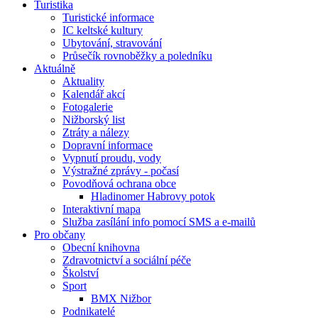
Turistika
Turistické informace
IC keltské kultury
Ubytování, stravování
Průsečík rovnoběžky a poledníku
Aktuálně
Aktuality
Kalendář akcí
Fotogalerie
Nižborský list
Ztráty a nálezy
Dopravní informace
Vypnutí proudu, vody
Výstražné zprávy - počasí
Povodňová ochrana obce
Hladinomer Habrovy potok
Interaktivní mapa
Služba zasílání info pomocí SMS a e-mailů
Pro občany
Obecní knihovna
Zdravotnictví a sociální péče
Školství
Sport
BMX Nižbor
Podnikatelé