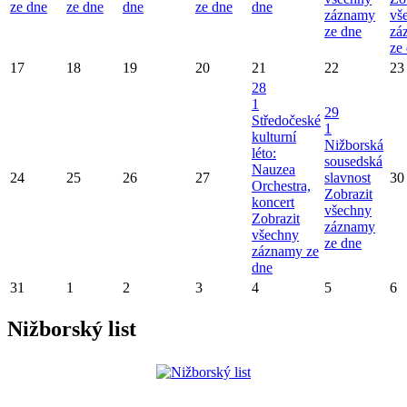
ze dne
ze dne
dne
ze dne
dne
záznamy
vš
ze dne
zá
ze
17
18
19
20
21
22
23
28
1
29
Středočeské
1
kulturní
Nižborská
léto:
sousedská
Nauzea
24
25
26
27
slavnost
30
Orchestra,
Zobrazit
koncert
všechny
Zobrazit
záznamy
všechny
ze dne
záznamy ze
dne
31
1
2
3
4
5
6
Nižborský list