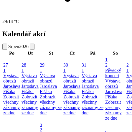
29/14 °C
Kalendář akcí
Srpen
2026
Po
Út
St
Čt
Pá
So
1
27
28
29
30
31
2
2
1
1
1
1
1
Pěvecký
1
Výstava
Výstava
Výstava
Výstava
Výstava
koncert
Vý
obrazů
obrazů
obrazů
obrazů
obrazů
Výstava
ob
Jaroslava
Jaroslava
Jaroslava
Jaroslava
Jaroslava
obrazů
Ja
Fišáka
Fišáka
Fišáka
Fišáka
Fišáka
Jaroslava
Fi
Zobrazit
Zobrazit
Zobrazit
Zobrazit
Zobrazit
Fišáka
Zo
všechny
všechny
všechny
všechny
všechny
Zobrazit
vš
záznamy
záznamy
záznamy ze
záznamy
záznamy ze
všechny
zá
ze dne
ze dne
dne
ze dne
dne
záznamy
ze
ze dne
5
2