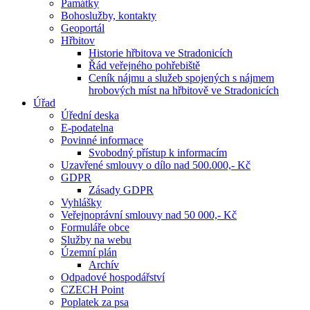
Památky
Bohoslužby, kontakty
Geoportál
Hřbitov
Historie hřbitova ve Stradonicích
Řád veřejného pohřebiště
Ceník nájmu a služeb spojených s nájmem
hrobových míst na hřbitově ve Stradonicích
Úřad
Úřední deska
E-podatelna
Povinné informace
Svobodný přístup k informacím
Uzavřené smlouvy o dílo nad 500.000,- Kč
GDPR
Zásady GDPR
Vyhlášky
Veřejnoprávní smlouvy nad 50 000,- Kč
Formuláře obce
Služby na webu
Územní plán
Archív
Odpadové hospodářství
CZECH Point
Poplatek za psa