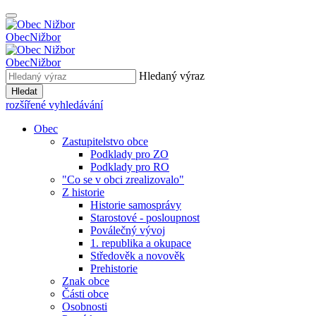
Obec
Nižbor
Obec
Nižbor
Hledaný výraz
Hledat
rozšířené vyhledávání
Obec
Zastupitelstvo obce
Podklady pro ZO
Podklady pro RO
"Co se v obci zrealizovalo"
Z historie
Historie samosprávy
Starostové - posloupnost
Poválečný vývoj
1. republika a okupace
Středověk a novověk
Prehistorie
Znak obce
Části obce
Osobnosti