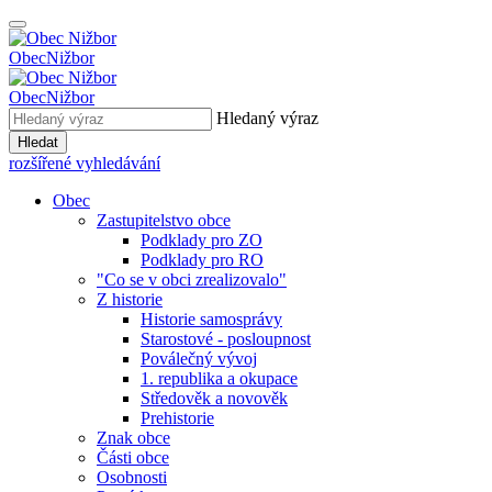
Obec
Nižbor
Obec
Nižbor
Hledaný výraz
Hledat
rozšířené vyhledávání
Obec
Zastupitelstvo obce
Podklady pro ZO
Podklady pro RO
"Co se v obci zrealizovalo"
Z historie
Historie samosprávy
Starostové - posloupnost
Poválečný vývoj
1. republika a okupace
Středověk a novověk
Prehistorie
Znak obce
Části obce
Osobnosti