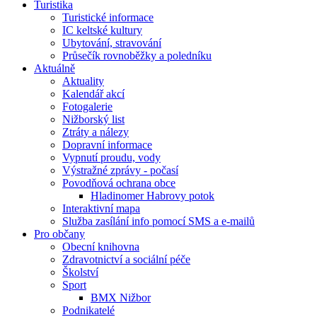
Turistika
Turistické informace
IC keltské kultury
Ubytování, stravování
Průsečík rovnoběžky a poledníku
Aktuálně
Aktuality
Kalendář akcí
Fotogalerie
Nižborský list
Ztráty a nálezy
Dopravní informace
Vypnutí proudu, vody
Výstražné zprávy - počasí
Povodňová ochrana obce
Hladinomer Habrovy potok
Interaktivní mapa
Služba zasílání info pomocí SMS a e-mailů
Pro občany
Obecní knihovna
Zdravotnictví a sociální péče
Školství
Sport
BMX Nižbor
Podnikatelé