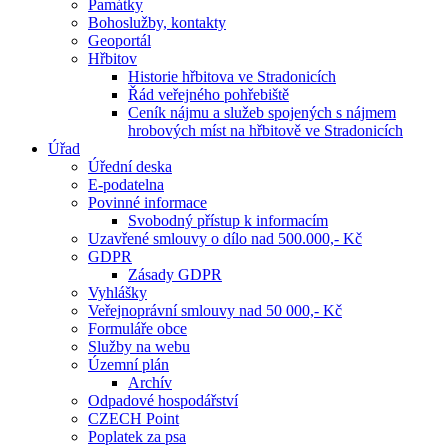
Památky
Bohoslužby, kontakty
Geoportál
Hřbitov
Historie hřbitova ve Stradonicích
Řád veřejného pohřebiště
Ceník nájmu a služeb spojených s nájmem
hrobových míst na hřbitově ve Stradonicích
Úřad
Úřední deska
E-podatelna
Povinné informace
Svobodný přístup k informacím
Uzavřené smlouvy o dílo nad 500.000,- Kč
GDPR
Zásady GDPR
Vyhlášky
Veřejnoprávní smlouvy nad 50 000,- Kč
Formuláře obce
Služby na webu
Územní plán
Archív
Odpadové hospodářství
CZECH Point
Poplatek za psa