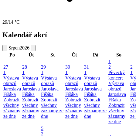
29/14 °C
Kalendář akcí
Srpen
2026
Po
Út
St
Čt
Pá
So
1
27
28
29
30
31
2
2
1
1
1
1
1
Pěvecký
1
Výstava
Výstava
Výstava
Výstava
Výstava
koncert
Vý
obrazů
obrazů
obrazů
obrazů
obrazů
Výstava
ob
Jaroslava
Jaroslava
Jaroslava
Jaroslava
Jaroslava
obrazů
Ja
Fišáka
Fišáka
Fišáka
Fišáka
Fišáka
Jaroslava
Fi
Zobrazit
Zobrazit
Zobrazit
Zobrazit
Zobrazit
Fišáka
Zo
všechny
všechny
všechny
všechny
všechny
Zobrazit
vš
záznamy
záznamy
záznamy ze
záznamy
záznamy ze
všechny
zá
ze dne
ze dne
dne
ze dne
dne
záznamy
ze
ze dne
5
2