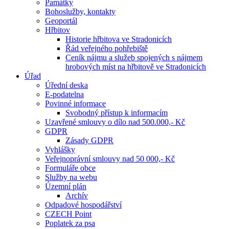
Památky
Bohoslužby, kontakty
Geoportál
Hřbitov
Historie hřbitova ve Stradonicích
Řád veřejného pohřebiště
Ceník nájmu a služeb spojených s nájmem
hrobových míst na hřbitově ve Stradonicích
Úřad
Úřední deska
E-podatelna
Povinné informace
Svobodný přístup k informacím
Uzavřené smlouvy o dílo nad 500.000,- Kč
GDPR
Zásady GDPR
Vyhlášky
Veřejnoprávní smlouvy nad 50 000,- Kč
Formuláře obce
Služby na webu
Územní plán
Archív
Odpadové hospodářství
CZECH Point
Poplatek za psa