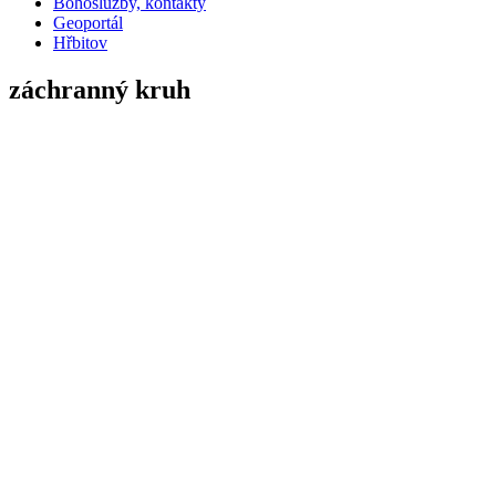
Bohoslužby, kontakty
Geoportál
Hřbitov
záchranný kruh