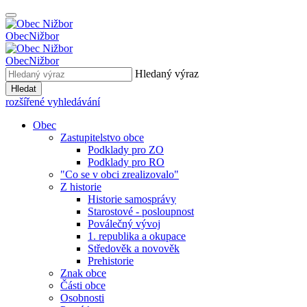
Obec
Nižbor
Obec
Nižbor
Hledaný výraz
Hledat
rozšířené vyhledávání
Obec
Zastupitelstvo obce
Podklady pro ZO
Podklady pro RO
"Co se v obci zrealizovalo"
Z historie
Historie samosprávy
Starostové - posloupnost
Poválečný vývoj
1. republika a okupace
Středověk a novověk
Prehistorie
Znak obce
Části obce
Osobnosti