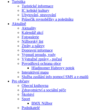
Turistika
Turistické informace
IC keltské kultury
Ubytování, stravování
Průsečík rovnoběžky a poledníku
Aktuálně
Aktuality
Kalendář akcí
Fotogalerie
Nižborský list
Ztráty a nálezy
Dopravní informace
Vypnutí proudu, vody
Výstražné zprávy - počasí
Povodňová ochrana obce
Hladinomer Habrovy potok
Interaktivní mapa
Služba zasílání info pomocí SMS a e-mailů
Pro občany
Obecní knihovna
Zdravotnictví a sociální péče
Školství
Sport
BMX Nižbor
Podnikatelé