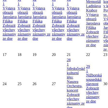
Memoriál
ko
1
1
1
1
1
Ladislava
v k
Výstava
Výstava
Výstava
Výstava
Výstava
Krabce
Po
obrazů
obrazů
obrazů
obrazů
obrazů
Výstava
sv.
Jaroslava
Jaroslava
Jaroslava
Jaroslava
Jaroslava
obrazů
Vý
Fišáka
Fišáka
Fišáka
Fišáka
Fišáka
Jaroslava
ob
Zobrazit
Zobrazit
Zobrazit
Zobrazit
Zobrazit
Fišáka
Ja
všechny
všechny
všechny
všechny
všechny
Zobrazit
Fi
záznamy
záznamy
záznamy ze
záznamy
záznamy ze
všechny
Zo
ze dne
ze dne
dne
ze dne
dne
záznamy
vš
ze dne
zá
ze
17
18
19
20
21
22
23
28
1
29
Středočeské
1
kulturní
Nižborská
léto:
sousedská
Nauzea
24
25
26
27
slavnost
30
Orchestra,
Zobrazit
koncert
všechny
Zobrazit
záznamy
všechny
ze dne
záznamy ze
dne