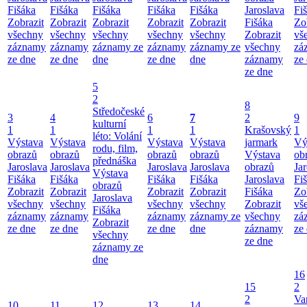
Fišáka
Fišáka
Fišáka
Fišáka
Fišáka
Jaroslava
Fi
Zobrazit
Zobrazit
Zobrazit
Zobrazit
Zobrazit
Fišáka
Zo
všechny
všechny
všechny
všechny
všechny
Zobrazit
vš
záznamy
záznamy
záznamy ze
záznamy
záznamy ze
všechny
zá
ze dne
ze dne
dne
ze dne
dne
záznamy
ze
ze dne
5
2
8
Středočeské
3
4
6
7
2
9
kulturní
1
1
1
1
Krašovský
1
léto: Volání
Výstava
Výstava
Výstava
Výstava
jarmark
Vý
rodu, film,
obrazů
obrazů
obrazů
obrazů
Výstava
ob
přednáška
Jaroslava
Jaroslava
Jaroslava
Jaroslava
obrazů
Ja
Výstava
Fišáka
Fišáka
Fišáka
Fišáka
Jaroslava
Fi
obrazů
Zobrazit
Zobrazit
Zobrazit
Zobrazit
Fišáka
Zo
Jaroslava
všechny
všechny
všechny
všechny
Zobrazit
vš
Fišáka
záznamy
záznamy
záznamy
záznamy ze
všechny
zá
Zobrazit
ze dne
ze dne
ze dne
dne
záznamy
ze
všechny
ze dne
záznamy ze
dne
16
15
2
2
Va
10
11
12
13
14