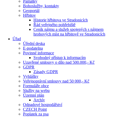
Památky
Bohoslužby, kontakty
Geoportál
Hřbitov
Historie hřbitova ve Stradonicích
Řád veřejného pohřebiště
Ceník nájmu a služeb spojených s nájmem
hrobových míst na hřbitově ve Stradonicích
Úřad
Úřední deska
E-podatelna
Povinné informace
Svobodný přístup k informacím
Uzavřené smlouvy o dílo nad 500.000,- Kč
GDPR
Zásady GDPR
Vyhlášky
Veřejnoprávní smlouvy nad 50 000,- Kč
Formuláře obce
Služby na webu
Územní plán
Archív
Odpadové hospodářství
CZECH Point
Poplatek za psa