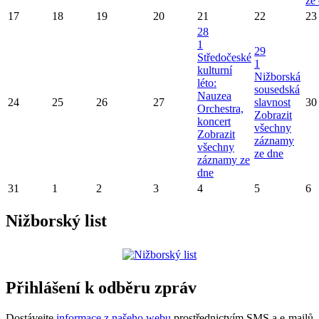
ze
17
18
19
20
21
22
23
28
1
29
Středočeské
1
kulturní
Nižborská
léto:
sousedská
Nauzea
24
25
26
27
slavnost
30
Orchestra,
Zobrazit
koncert
všechny
Zobrazit
záznamy
všechny
ze dne
záznamy ze
dne
31
1
2
3
4
5
6
Nižborský list
Přihlášení k odběru zpráv
Dostávejte
informace z našeho webu
prostřednictvím SMS a e-mailů