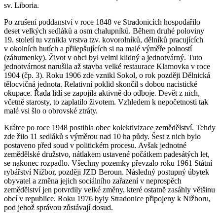
sv. Liboria.
Po zrušení poddanství v roce 1848 ve Stradonicích hospodařilo
deset velkých sedláků a osm chalupníků. Během druhé poloviny
19. století tu vznikla vrstva tzv. kovorolníků, dělníků pracujících
v okolních hutích a přilepšujících si na malé výměře polností
(záhumenky). Život v obci byl velmi klidný a jednotvárný. Tuto
jednotvárnost narušila až stavba velké restaurace Klamovka v roce
1904 (čp. 3). Roku 1906 zde vznikl Sokol, o rok později Dělnická
tělocvičná jednota. Relativní poklid skončil s dobou nacistické
okupace. Řada lidí se zapojila aktivně do odboje. Devět z nich,
včetně starosty, to zaplatilo životem. Vzhledem k nepočetnosti tak
malé vsi šlo o obrovské ztráty.
Krátce po roce 1948 postihla obec kolektivizace zemědělství. Tehdy
zde žilo 11 sedláků s výměrou nad 10 ha půdy. Šest z nich bylo
postaveno před soud v politickém procesu. Avšak jednotné
zemědělské družstvo, nátlakem ustavené počátkem padesátých let,
se nakonec rozpadlo. Všechny pozemky převzalo roku 1961 Státní
rybářství Nižbor, později JZD Beroun. Následný postupný úbytek
obyvatel a změna jejich sociálního zařazení v neprospěch
zemědělství jen potvrdily velké změny, které ostatně zasáhly většinu
obcí v republice. Roku 1976 byly Stradonice připojeny k Nižboru,
pod jehož správou zůstávají dosud.