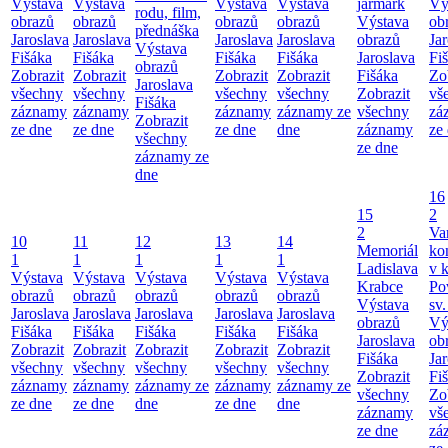
Výstava
Výstava
Výstava
Výstava
jarmark
Vý
rodu, film,
obrazů
obrazů
obrazů
obrazů
Výstava
ob
přednáška
Jaroslava
Jaroslava
Jaroslava
Jaroslava
obrazů
Ja
Výstava
Fišáka
Fišáka
Fišáka
Fišáka
Jaroslava
Fi
obrazů
Zobrazit
Zobrazit
Zobrazit
Zobrazit
Fišáka
Zo
Jaroslava
všechny
všechny
všechny
všechny
Zobrazit
vš
Fišáka
záznamy
záznamy
záznamy
záznamy ze
všechny
zá
Zobrazit
ze dne
ze dne
ze dne
dne
záznamy
ze
všechny
ze dne
záznamy ze
dne
16
15
2
2
Va
10
11
12
13
14
Memoriál
ko
1
1
1
1
1
Ladislava
v k
Výstava
Výstava
Výstava
Výstava
Výstava
Krabce
Po
obrazů
obrazů
obrazů
obrazů
obrazů
Výstava
sv.
Jaroslava
Jaroslava
Jaroslava
Jaroslava
Jaroslava
obrazů
Vý
Fišáka
Fišáka
Fišáka
Fišáka
Fišáka
Jaroslava
ob
Zobrazit
Zobrazit
Zobrazit
Zobrazit
Zobrazit
Fišáka
Ja
všechny
všechny
všechny
všechny
všechny
Zobrazit
Fi
záznamy
záznamy
záznamy ze
záznamy
záznamy ze
všechny
Zo
ze dne
ze dne
dne
ze dne
dne
záznamy
vš
ze dne
zá