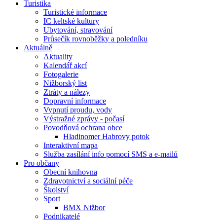
Turistika
Turistické informace
IC keltské kultury
Ubytování, stravování
Průsečík rovnoběžky a poledníku
Aktuálně
Aktuality
Kalendář akcí
Fotogalerie
Nižborský list
Ztráty a nálezy
Dopravní informace
Vypnutí proudu, vody
Výstražné zprávy - počasí
Povodňová ochrana obce
Hladinomer Habrovy potok
Interaktivní mapa
Služba zasílání info pomocí SMS a e-mailů
Pro občany
Obecní knihovna
Zdravotnictví a sociální péče
Školství
Sport
BMX Nižbor
Podnikatelé