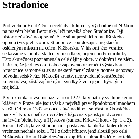
Stradonice
Pod vrchem Hradištěm, necelé dva kilometry východně od Nižboru
na pravém břehu Berounky, leží nevelká obec Stradonice. Její
historie zůstává neoprávněně ve stínu proslulého hradišťského
oppida (viz prehistorie). Stradonice jsou dozajista nejstarším
osídleným místem na celém Nižborsku. V historii této vesnice
setkáváme s mnoha skutečnými sedláky, nejen chudými rolníky.
Tato skutečnost poznamenala celé dějiny obce, v dobrém i ve zlém.
I přesto, že je dnes okolí obce zaplaveno rekreační výstavbou,
Stradonice samotné si až na některé menší zásahy dodnes uchovaly
původní selský ráz. Někdejší grunty, nepravidelně soustředěné
kolem návsi, zůstávají němými svědky života jejich bývalých
majitelů.
První zmínka o vsi pochází z roku 1227, kdy patřily svatojiřskému
klášteru v Praze, ale jsou však s největší pravděpodobností mnohem
starší. Od roku 1382 se obec stává nedílnou součástí nižborského
panství. K obci patřila i vzdálená hájovna s panským dvorem
na levém břehu řeky u Hýskova (samota Krkavčí hora - čp. 1 a 2).
Roku 1685 byla ve Stradonicích postavena kaplička, kolem které
vrchnost nechala roku 1721 založit hřbitov, jenž sloužil pro celé
Nižborsko. Roku 1846 dřevěnou kapličku nahradil zděný kostelík