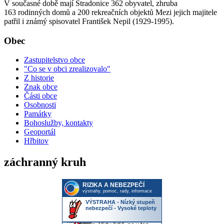
V současné době mají Stradonice 362 obyvatel, zhruba
163 rodinných domů a 200 rekreačních objektů Mezi jejich majitele
patřil i známý spisovatel František Nepil (1929-1995).
Obec
Zastupitelstvo obce
"Co se v obci zrealizovalo"
Z historie
Znak obce
Části obce
Osobnosti
Památky
Bohoslužby, kontakty
Geoportál
Hřbitov
záchranný kruh