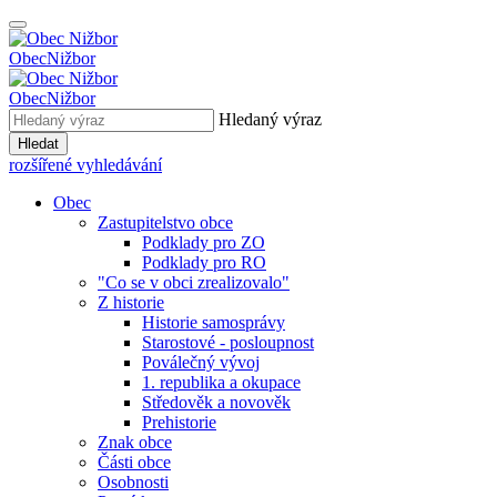
Obec
Nižbor
Obec
Nižbor
Hledaný výraz
Hledat
rozšířené vyhledávání
Obec
Zastupitelstvo obce
Podklady pro ZO
Podklady pro RO
"Co se v obci zrealizovalo"
Z historie
Historie samosprávy
Starostové - posloupnost
Poválečný vývoj
1. republika a okupace
Středověk a novověk
Prehistorie
Znak obce
Části obce
Osobnosti