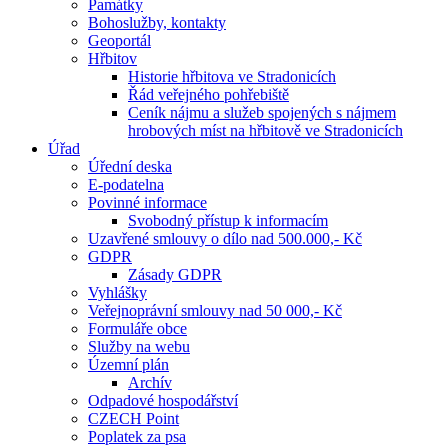
Památky
Bohoslužby, kontakty
Geoportál
Hřbitov
Historie hřbitova ve Stradonicích
Řád veřejného pohřebiště
Ceník nájmu a služeb spojených s nájmem
hrobových míst na hřbitově ve Stradonicích
Úřad
Úřední deska
E-podatelna
Povinné informace
Svobodný přístup k informacím
Uzavřené smlouvy o dílo nad 500.000,- Kč
GDPR
Zásady GDPR
Vyhlášky
Veřejnoprávní smlouvy nad 50 000,- Kč
Formuláře obce
Služby na webu
Územní plán
Archív
Odpadové hospodářství
CZECH Point
Poplatek za psa