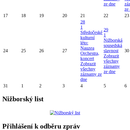
ze dne
zá
ze
17
18
19
20
21
22
23
28
1
29
Středočeské
1
kulturní
Nižborská
léto:
sousedská
Nauzea
24
25
26
27
slavnost
30
Orchestra,
Zobrazit
koncert
všechny
Zobrazit
záznamy
všechny
ze dne
záznamy ze
dne
31
1
2
3
4
5
6
Nižborský list
Přihlášení k odběru zpráv