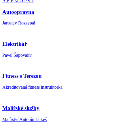
A
E
F
M
O
P
Š
T
Autoopravna
Jaroslav Rozsypal
Elektrikář
Pavel Šapovaliv
Fitness s Terezou
Akreditovaná fitness instruktorka
Malířské služby
Malířství Antonín Lukeš