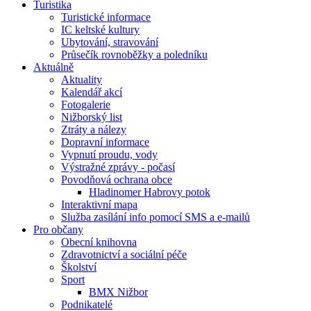
Turistika
Turistické informace
IC keltské kultury
Ubytování, stravování
Průsečík rovnoběžky a poledníku
Aktuálně
Aktuality
Kalendář akcí
Fotogalerie
Nižborský list
Ztráty a nálezy
Dopravní informace
Vypnutí proudu, vody
Výstražné zprávy - počasí
Povodňová ochrana obce
Hladinomer Habrovy potok
Interaktivní mapa
Služba zasílání info pomocí SMS a e-mailů
Pro občany
Obecní knihovna
Zdravotnictví a sociální péče
Školství
Sport
BMX Nižbor
Podnikatelé