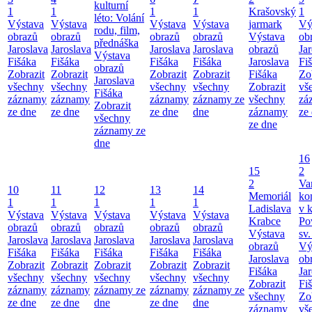
kulturní
1
1
1
1
Krašovský
1
léto: Volání
Výstava
Výstava
Výstava
Výstava
jarmark
Vý
rodu, film,
obrazů
obrazů
obrazů
obrazů
Výstava
ob
přednáška
Jaroslava
Jaroslava
Jaroslava
Jaroslava
obrazů
Ja
Výstava
Fišáka
Fišáka
Fišáka
Fišáka
Jaroslava
Fi
obrazů
Zobrazit
Zobrazit
Zobrazit
Zobrazit
Fišáka
Zo
Jaroslava
všechny
všechny
všechny
všechny
Zobrazit
vš
Fišáka
záznamy
záznamy
záznamy
záznamy ze
všechny
zá
Zobrazit
ze dne
ze dne
ze dne
dne
záznamy
ze
všechny
ze dne
záznamy ze
dne
16
15
2
2
Va
10
11
12
13
14
Memoriál
ko
1
1
1
1
1
Ladislava
v k
Výstava
Výstava
Výstava
Výstava
Výstava
Krabce
Po
obrazů
obrazů
obrazů
obrazů
obrazů
Výstava
sv.
Jaroslava
Jaroslava
Jaroslava
Jaroslava
Jaroslava
obrazů
Vý
Fišáka
Fišáka
Fišáka
Fišáka
Fišáka
Jaroslava
ob
Zobrazit
Zobrazit
Zobrazit
Zobrazit
Zobrazit
Fišáka
Ja
všechny
všechny
všechny
všechny
všechny
Zobrazit
Fi
záznamy
záznamy
záznamy ze
záznamy
záznamy ze
všechny
Zo
ze dne
ze dne
dne
ze dne
dne
záznamy
vš