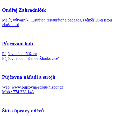
Ondřej Zahradníček
Malíř, výtvarník, ilustrátor, restaurátor a pedagog s téměř 30-ti letou
zkušeností
Půjčování lodí
Půjčovna lodí Nižbor
Půjčovna lodí "Kanoe Žloukovice"
Půjčovna nářadí a strojů
Web: www.pujcovna-stroju-nizbor.cz
Mob.: 774 338 148
Šití a úpravy oděvů