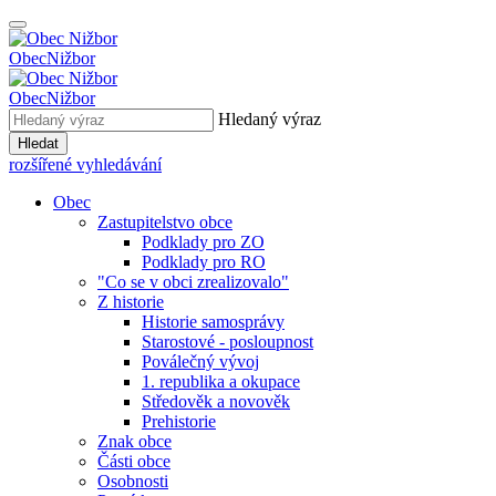
Obec
Nižbor
Obec
Nižbor
Hledaný výraz
Hledat
rozšířené vyhledávání
Obec
Zastupitelstvo obce
Podklady pro ZO
Podklady pro RO
"Co se v obci zrealizovalo"
Z historie
Historie samosprávy
Starostové - posloupnost
Poválečný vývoj
1. republika a okupace
Středověk a novověk
Prehistorie
Znak obce
Části obce
Osobnosti