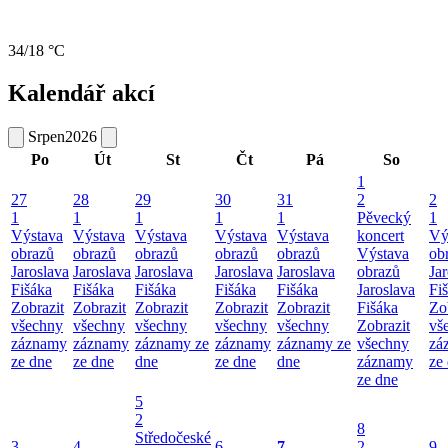
34/18 °C
Kalendář akcí
Srpen
2026
Po
Út
St
Čt
Pá
So
1
27
28
29
30
31
2
2
1
1
1
1
1
Pěvecký
1
Výstava
Výstava
Výstava
Výstava
Výstava
koncert
Vý
obrazů
obrazů
obrazů
obrazů
obrazů
Výstava
ob
Jaroslava
Jaroslava
Jaroslava
Jaroslava
Jaroslava
obrazů
Ja
Fišáka
Fišáka
Fišáka
Fišáka
Fišáka
Jaroslava
Fi
Zobrazit
Zobrazit
Zobrazit
Zobrazit
Zobrazit
Fišáka
Zo
všechny
všechny
všechny
všechny
všechny
Zobrazit
vš
záznamy
záznamy
záznamy ze
záznamy
záznamy ze
všechny
zá
ze dne
ze dne
dne
ze dne
dne
záznamy
ze
ze dne
5
2
8
Středočeské
3
4
6
7
2
9