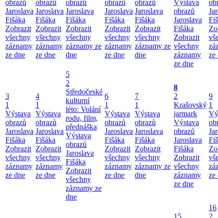
obrazů
obrazů
obrazů
obrazů
obrazů
Výstava
ob
Jaroslava
Jaroslava
Jaroslava
Jaroslava
Jaroslava
obrazů
Ja
Fišáka
Fišáka
Fišáka
Fišáka
Fišáka
Jaroslava
Fi
Zobrazit
Zobrazit
Zobrazit
Zobrazit
Zobrazit
Fišáka
Zo
všechny
všechny
všechny
všechny
všechny
Zobrazit
vš
záznamy
záznamy
záznamy ze
záznamy
záznamy ze
všechny
zá
ze dne
ze dne
dne
ze dne
dne
záznamy
ze
ze dne
5
2
8
Středočeské
3
4
6
7
2
9
kulturní
1
1
1
1
Krašovský
1
léto: Volání
Výstava
Výstava
Výstava
Výstava
jarmark
Vý
rodu, film,
obrazů
obrazů
obrazů
obrazů
Výstava
ob
přednáška
Jaroslava
Jaroslava
Jaroslava
Jaroslava
obrazů
Ja
Výstava
Fišáka
Fišáka
Fišáka
Fišáka
Jaroslava
Fi
obrazů
Zobrazit
Zobrazit
Zobrazit
Zobrazit
Fišáka
Zo
Jaroslava
všechny
všechny
všechny
všechny
Zobrazit
vš
Fišáka
záznamy
záznamy
záznamy
záznamy ze
všechny
zá
Zobrazit
ze dne
ze dne
ze dne
dne
záznamy
ze
všechny
ze dne
záznamy ze
dne
16
15
2