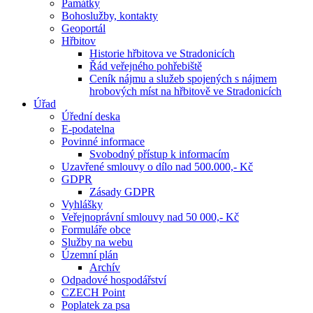
Památky
Bohoslužby, kontakty
Geoportál
Hřbitov
Historie hřbitova ve Stradonicích
Řád veřejného pohřebiště
Ceník nájmu a služeb spojených s nájmem
hrobových míst na hřbitově ve Stradonicích
Úřad
Úřední deska
E-podatelna
Povinné informace
Svobodný přístup k informacím
Uzavřené smlouvy o dílo nad 500.000,- Kč
GDPR
Zásady GDPR
Vyhlášky
Veřejnoprávní smlouvy nad 50 000,- Kč
Formuláře obce
Služby na webu
Územní plán
Archív
Odpadové hospodářství
CZECH Point
Poplatek za psa