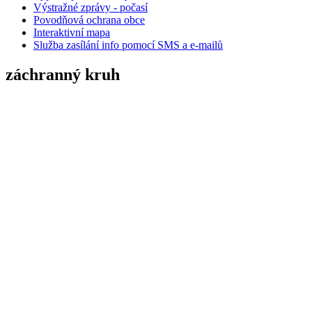
Výstražné zprávy - počasí
Povodňová ochrana obce
Interaktivní mapa
Služba zasílání info pomocí SMS a e-mailů
záchranný kruh