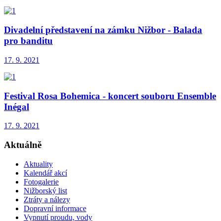
Divadelní představení na zámku Nižbor - Balada
pro banditu
17. 9. 2021
Festival Rosa Bohemica - koncert souboru Ensemble
Inégal
17. 9. 2021
Aktuálně
Aktuality
Kalendář akcí
Fotogalerie
Nižborský list
Ztráty a nálezy
Dopravní informace
Vypnutí proudu, vody