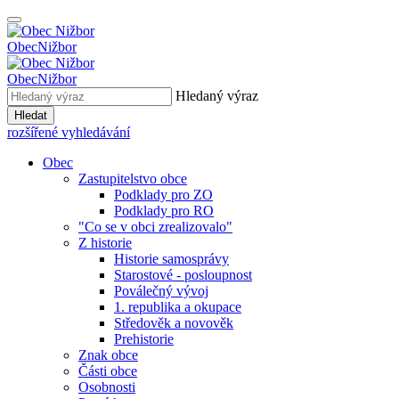
Obec
Nižbor
Obec
Nižbor
Hledaný výraz
Hledat
rozšířené vyhledávání
Obec
Zastupitelstvo obce
Podklady pro ZO
Podklady pro RO
"Co se v obci zrealizovalo"
Z historie
Historie samosprávy
Starostové - posloupnost
Poválečný vývoj
1. republika a okupace
Středověk a novověk
Prehistorie
Znak obce
Části obce
Osobnosti