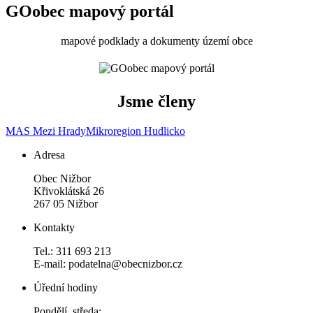
GOobec mapový portál
mapové podklady a dokumenty území obce
Jsme členy
MAS Mezi Hrady
Mikroregion Hudlicko
Adresa
Obec Nižbor
Křivoklátská 26
267 05 Nižbor
Kontakty
Tel.: 311 693 213
E-mail: podatelna@obecnizbor.cz
Úřední hodiny
Pondělí, středa: