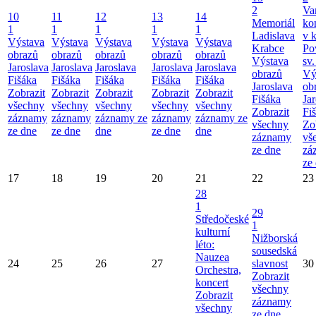
2
Va
10
11
12
13
14
Memoriál
ko
1
1
1
1
1
Ladislava
v k
Výstava
Výstava
Výstava
Výstava
Výstava
Krabce
Po
obrazů
obrazů
obrazů
obrazů
obrazů
Výstava
sv.
Jaroslava
Jaroslava
Jaroslava
Jaroslava
Jaroslava
obrazů
Vý
Fišáka
Fišáka
Fišáka
Fišáka
Fišáka
Jaroslava
ob
Zobrazit
Zobrazit
Zobrazit
Zobrazit
Zobrazit
Fišáka
Ja
všechny
všechny
všechny
všechny
všechny
Zobrazit
Fi
záznamy
záznamy
záznamy ze
záznamy
záznamy ze
všechny
Zo
ze dne
ze dne
dne
ze dne
dne
záznamy
vš
ze dne
zá
ze
17
18
19
20
21
22
23
28
1
29
Středočeské
1
kulturní
Nižborská
léto:
sousedská
Nauzea
24
25
26
27
slavnost
30
Orchestra,
Zobrazit
koncert
všechny
Zobrazit
záznamy
všechny
ze dne