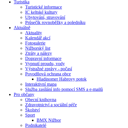
Turistika
Turistické informace
IC keltské kultury
Ubytování, stravování
Průsečík rovnoběžky a poledníku
Aktuálně
Aktuality
Kalendář akcí
Fotogalerie
Nižborský list
Ztráty a nálezy
Dopravní informace
Vypnutí proudu, vody
Výstražné zprávy - počasí
Povodňová ochrana obce
Hladinomer Habrovy potok
Interaktivní mapa
Služba zasílání info pomocí SMS a e-mailů
Pro občany
Obecní knihovna
Zdravotnictví a sociální péče
Školství
Sport
BMX Nižbor
Podnikatelé