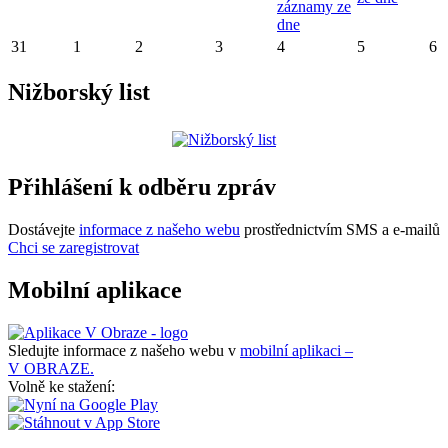
záznamy ze
dne
31
1
2
3
4
5
6
Nižborský list
Přihlášení k odběru zpráv
Dostávejte
informace z našeho webu
prostřednictvím SMS a e-mailů
Chci se zaregistrovat
Mobilní aplikace
Sledujte informace z našeho webu v
mobilní aplikaci –
V OBRAZE.
Volně ke stažení: