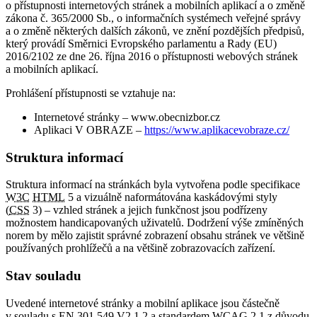
o přístupnosti internetových stránek a mobilních aplikací a o změně
zákona č. 365/2000 Sb., o informačních systémech veřejné správy
a o změně některých dalších zákonů, ve znění pozdějších předpisů,
který provádí Směrnici Evropského parlamentu a Rady (EU)
2016/2102 ze dne 26. října 2016 o přístupnosti webových stránek
a mobilních aplikací.
Prohlášení přístupnosti se vztahuje na:
Internetové stránky – www.obecnizbor.cz
Aplikaci V OBRAZE –
https://www.aplikacevobraze.cz/
Struktura informací
Struktura informací na stránkách byla vytvořena podle specifikace
W3C
HTML
5 a vizuálně naformátována kaskádovými styly
(
CSS
3) – vzhled stránek a jejich funkčnost jsou podřízeny
možnostem handicapovaných uživatelů. Dodržení výše zmíněných
norem by mělo zajistit správné zobrazení obsahu stránek ve většině
používaných prohlížečů a na většině zobrazovacích zařízení.
Stav souladu
Uvedené internetové stránky a mobilní aplikace jsou částečně
v souladu s EN 301 549 V2 1.2 a standardem
WCAG
2.1 z důvodu