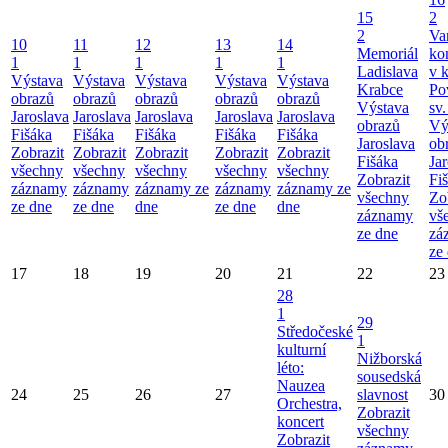
15
2
2
Va
10
11
12
13
14
Memoriál
ko
1
1
1
1
1
Ladislava
v k
Výstava
Výstava
Výstava
Výstava
Výstava
Krabce
Po
obrazů
obrazů
obrazů
obrazů
obrazů
Výstava
sv.
Jaroslava
Jaroslava
Jaroslava
Jaroslava
Jaroslava
obrazů
Vý
Fišáka
Fišáka
Fišáka
Fišáka
Fišáka
Jaroslava
ob
Zobrazit
Zobrazit
Zobrazit
Zobrazit
Zobrazit
Fišáka
Ja
všechny
všechny
všechny
všechny
všechny
Zobrazit
Fi
záznamy
záznamy
záznamy ze
záznamy
záznamy ze
všechny
Zo
ze dne
ze dne
dne
ze dne
dne
záznamy
vš
ze dne
zá
ze
17
18
19
20
21
22
23
28
1
29
Středočeské
1
kulturní
Nižborská
léto:
sousedská
Nauzea
24
25
26
27
slavnost
30
Orchestra,
Zobrazit
koncert
všechny
Zobrazit