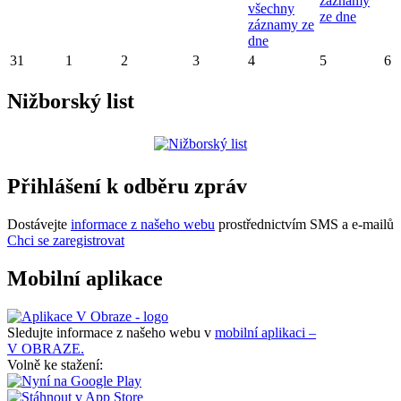
záznamy
všechny
ze dne
záznamy ze
dne
31
1
2
3
4
5
6
Nižborský list
Přihlášení k odběru zpráv
Dostávejte
informace z našeho webu
prostřednictvím SMS a e-mailů
Chci se zaregistrovat
Mobilní aplikace
Sledujte informace z našeho webu v
mobilní aplikaci –
V OBRAZE.
Volně ke stažení: