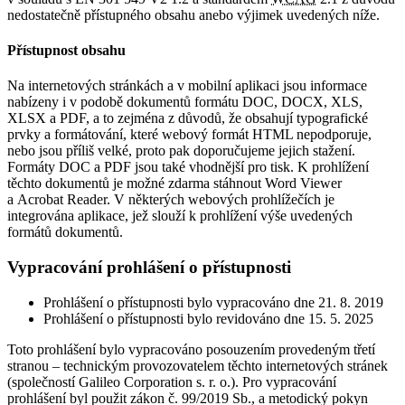
nedostatečně přístupného obsahu anebo výjimek uvedených níže.
Přístupnost obsahu
Na internetových stránkách a v mobilní aplikaci jsou informace
nabízeny i v podobě dokumentů formátu DOC, DOCX, XLS,
XLSX a PDF, a to zejména z důvodů, že obsahují typografické
prvky a formátování, které webový formát HTML nepodporuje,
nebo jsou příliš velké, proto pak doporučujeme jejich stažení.
Formáty DOC a PDF jsou také vhodnější pro tisk. K prohlížení
těchto dokumentů je možné zdarma stáhnout Word Viewer
a Acrobat Reader. V některých webových prohlížečích je
integrována aplikace, jež slouží k prohlížení výše uvedených
formátů dokumentů.
Vypracování prohlášení o přístupnosti
Prohlášení o přístupnosti bylo vypracováno dne 21. 8. 2019
Prohlášení o přístupnosti bylo revidováno dne 15. 5. 2025
Toto prohlášení bylo vypracováno posouzením provedeným třetí
stranou – technickým provozovatelem těchto internetových stránek
(společností Galileo Corporation s. r. o.). Pro vypracování
prohlášení byl použit zákon č. 99/2019 Sb., a metodický pokyn