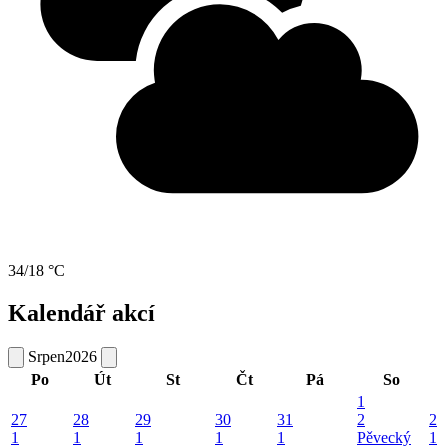
34/18 °C
Kalendář akcí
Srpen
2026
Po
Út
St
Čt
Pá
So
1
27
28
29
30
31
2
2
1
1
1
1
1
Pěvecký
1