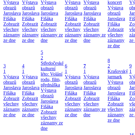
Výstava
Výstava
Výstava
Výstava
Výstava
koncert
Vý
obrazů
obrazů
obrazů
obrazů
obrazů
Výstava
ob
Jaroslava
Jaroslava
Jaroslava
Jaroslava
Jaroslava
obrazů
Ja
Fišáka
Fišáka
Fišáka
Fišáka
Fišáka
Jaroslava
Fi
Zobrazit
Zobrazit
Zobrazit
Zobrazit
Zobrazit
Fišáka
Zo
všechny
všechny
všechny
všechny
všechny
Zobrazit
vš
záznamy
záznamy
záznamy ze
záznamy
záznamy ze
všechny
zá
ze dne
ze dne
dne
ze dne
dne
záznamy
ze
ze dne
5
2
8
Středočeské
3
4
6
7
2
9
kulturní
1
1
1
1
Krašovský
1
léto: Volání
Výstava
Výstava
Výstava
Výstava
jarmark
Vý
rodu, film,
obrazů
obrazů
obrazů
obrazů
Výstava
ob
přednáška
Jaroslava
Jaroslava
Jaroslava
Jaroslava
obrazů
Ja
Výstava
Fišáka
Fišáka
Fišáka
Fišáka
Jaroslava
Fi
obrazů
Zobrazit
Zobrazit
Zobrazit
Zobrazit
Fišáka
Zo
Jaroslava
všechny
všechny
všechny
všechny
Zobrazit
vš
Fišáka
záznamy
záznamy
záznamy
záznamy ze
všechny
zá
Zobrazit
ze dne
ze dne
ze dne
dne
záznamy
ze
všechny
ze dne
záznamy ze
dne
16