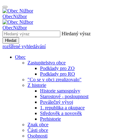
Obec
Nižbor
Obec
Nižbor
Hledaný výraz
Hledat
rozšířené vyhledávání
Obec
Zastupitelstvo obce
Podklady pro ZO
Podklady pro RO
"Co se v obci zrealizovalo"
Z historie
Historie samosprávy
Starostové - posloupnost
Poválečný vývoj
1. republika a okupace
Středověk a novověk
Prehistorie
Znak obce
Části obce
Osobnosti