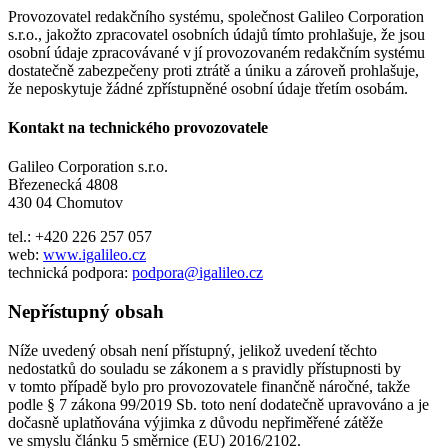
Provozovatel redakčního systému, společnost Galileo Corporation
s.r.o., jakožto zpracovatel osobních údajů tímto prohlašuje, že jsou
osobní údaje zpracovávané v jí provozovaném redakčním systému
dostatečně zabezpečeny proti ztrátě a úniku a zároveň prohlašuje,
že neposkytuje žádné zpřístupněné osobní údaje třetím osobám.
Kontakt na technického provozovatele
Galileo Corporation s.r.o.
Březenecká 4808
430 04 Chomutov
tel.: +420 226 257 057
web:
www.igalileo.cz
technická podpora:
podpora@igalileo.cz
Nepřístupný obsah
Níže uvedený obsah není přístupný, jelikož uvedení těchto
nedostatků do souladu se zákonem a s pravidly přístupnosti by
v tomto případě bylo pro provozovatele finančně náročné, takže
podle § 7 zákona 99/2019 Sb. toto není dodatečně upravováno a je
dočasně uplatňována výjimka z důvodu nepřiměřené zátěže
ve smyslu článku 5 směrnice (EU) 2016/2102.