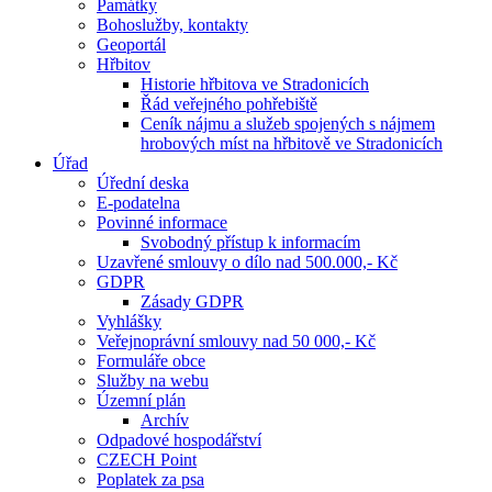
Památky
Bohoslužby, kontakty
Geoportál
Hřbitov
Historie hřbitova ve Stradonicích
Řád veřejného pohřebiště
Ceník nájmu a služeb spojených s nájmem
hrobových míst na hřbitově ve Stradonicích
Úřad
Úřední deska
E-podatelna
Povinné informace
Svobodný přístup k informacím
Uzavřené smlouvy o dílo nad 500.000,- Kč
GDPR
Zásady GDPR
Vyhlášky
Veřejnoprávní smlouvy nad 50 000,- Kč
Formuláře obce
Služby na webu
Územní plán
Archív
Odpadové hospodářství
CZECH Point
Poplatek za psa