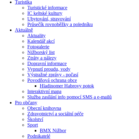
Turistika
Turistické informace
IC keltské kultury
Ubytování, stravování
Průsečík rovnoběžky a poledníku
Aktuálně
Aktuality
Kalendář akcí
Fotogalerie
Nižborský list
Ztráty a nálezy
Dopravní informace
Vypnutí proudu, vody
Výstražné zprávy - počasí
Povodňová ochrana obce
Hladinomer Habrovy potok
Interaktivní mapa
Služba zasílání info pomocí SMS a e-mailů
Pro občany
Obecní knihovna
Zdravotnictví a sociální péče
Školství
Sport
BMX Nižbor
Podnikatelé