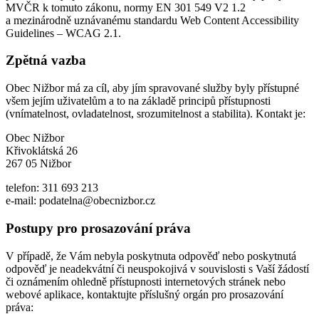
MVČR k tomuto zákonu, normy EN 301 549 V2 1.2
a mezinárodně uznávanému standardu Web Content Accessibility
Guidelines – WCAG 2.1.
Zpětná vazba
Obec Nižbor má za cíl, aby jím spravované služby byly přístupné
všem jejím uživatelům a to na základě principů přístupnosti
(vnímatelnost, ovladatelnost, srozumitelnost a stabilita). Kontakt je:
Obec Nižbor
Křivoklátská 26
267 05 Nižbor
telefon: 311 693 213
e-mail: podatelna@obecnizbor.cz
Postupy pro prosazování práva
V případě, že Vám nebyla poskytnuta odpověď nebo poskytnutá
odpověď je neadekvátní či neuspokojivá v souvislosti s Vaší žádostí
či oznámením ohledně přístupnosti internetových stránek nebo
webové aplikace, kontaktujte příslušný orgán pro prosazování
práva: