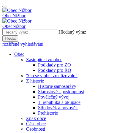
Obec
Nižbor
Obec
Nižbor
Hledaný výraz
Hledat
rozšířené vyhledávání
Obec
Zastupitelstvo obce
Podklady pro ZO
Podklady pro RO
"Co se v obci zrealizovalo"
Z historie
Historie samosprávy
Starostové - posloupnost
Poválečný vývoj
1. republika a okupace
Středověk a novověk
Prehistorie
Znak obce
Části obce
Osobnosti