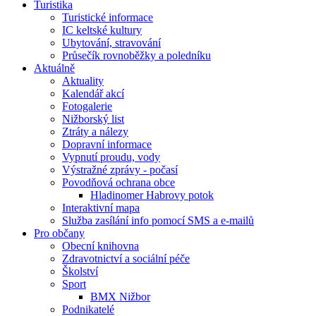
Turistika
Turistické informace
IC keltské kultury
Ubytování, stravování
Průsečík rovnoběžky a poledníku
Aktuálně
Aktuality
Kalendář akcí
Fotogalerie
Nižborský list
Ztráty a nálezy
Dopravní informace
Vypnutí proudu, vody
Výstražné zprávy - počasí
Povodňová ochrana obce
Hladinomer Habrovy potok
Interaktivní mapa
Služba zasílání info pomocí SMS a e-mailů
Pro občany
Obecní knihovna
Zdravotnictví a sociální péče
Školství
Sport
BMX Nižbor
Podnikatelé