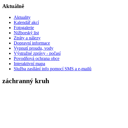
Aktuálně
Aktuality
Kalendář akcí
Fotogalerie
Nižborský list
Ztráty a nálezy
Dopravní informace
Vypnutí proudu, vody
Výstražné zprávy - počasí
Povodňová ochrana obce
Interaktivní mapa
Služba zasílání info pomocí SMS a e-mailů
záchranný kruh