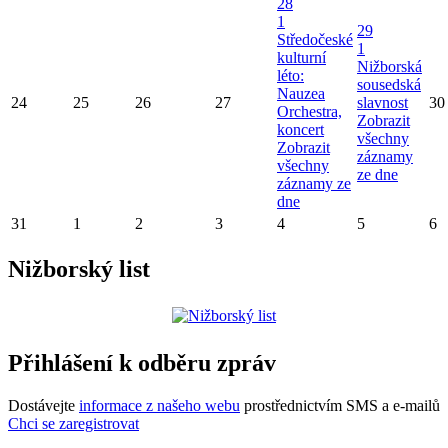
28
1
29
Středočeské
1
kulturní
Nižborská
léto:
sousedská
Nauzea
24
25
26
27
slavnost
30
Orchestra,
Zobrazit
koncert
všechny
Zobrazit
záznamy
všechny
ze dne
záznamy ze
dne
31
1
2
3
4
5
6
Nižborský list
Přihlášení k odběru zpráv
Dostávejte
informace z našeho webu
prostřednictvím SMS a e-mailů
Chci se zaregistrovat