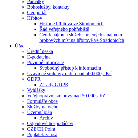
Památky
Bohoslužby, kontakty
Geoportál
Hřbitov
Historie hřbitova ve Stradonicích
Řád veřejného pohřebiště
Ceník nájmu a služeb spojených s nájmem
hrobových míst na hřbitově ve Stradonicích
Úřad
Úřední deska
E-podatelna
Povinné informace
Svobodný přístup k informacím
Uzavřené smlouvy o dílo nad 500.000,- Kč
GDPR
Zásady GDPR
Vyhlášky
Veřejnoprávní smlouvy nad 50 000,- Kč
Formuláře obce
Služby na webu
Územní plán
Archív
Odpadové hospodářství
CZECH Point
Poplatek za psa