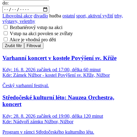
do:
Libovolná akce
divadlo
hudba
ostatní
sport, aktivní vyžití
trhy,
výstavy, veletrhy
Bezbariérový vstup na akci
Vstup na akci povolen se zvířaty
Akce je vhodná pro děti
Zrušit filtr
Filtrovat
Varhanní koncert v kostele Povýšení sv. Kříže
Kdy:
16. 8. 2026 začátek od 17:00, délka 60 minut
Kde:
Zámek Nižbor - kostel Povýšení sv. Kříže, Nižbor
Český varhanní festival.
Středočeské kulturní léto: Nauzea Orchestra,
koncert
Kdy:
28. 8. 2026 začátek od 19:00, délka 120 minut
Kde:
Nádvoří zámku Nižbor, Nižbor
Program v rámci Středočeského kulturního léta.