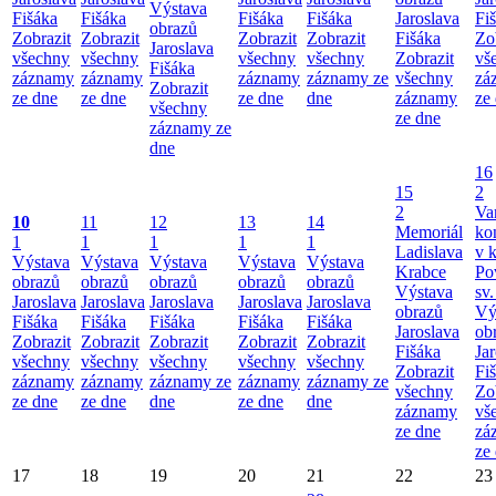
Výstava
Fišáka
Fišáka
Fišáka
Fišáka
Jaroslava
Fi
obrazů
Zobrazit
Zobrazit
Zobrazit
Zobrazit
Fišáka
Zo
Jaroslava
všechny
všechny
všechny
všechny
Zobrazit
vš
Fišáka
záznamy
záznamy
záznamy
záznamy ze
všechny
zá
Zobrazit
ze dne
ze dne
ze dne
dne
záznamy
ze
všechny
ze dne
záznamy ze
dne
16
15
2
2
Va
10
11
12
13
14
Memoriál
ko
1
1
1
1
1
Ladislava
v k
Výstava
Výstava
Výstava
Výstava
Výstava
Krabce
Po
obrazů
obrazů
obrazů
obrazů
obrazů
Výstava
sv.
Jaroslava
Jaroslava
Jaroslava
Jaroslava
Jaroslava
obrazů
Vý
Fišáka
Fišáka
Fišáka
Fišáka
Fišáka
Jaroslava
ob
Zobrazit
Zobrazit
Zobrazit
Zobrazit
Zobrazit
Fišáka
Ja
všechny
všechny
všechny
všechny
všechny
Zobrazit
Fi
záznamy
záznamy
záznamy ze
záznamy
záznamy ze
všechny
Zo
ze dne
ze dne
dne
ze dne
dne
záznamy
vš
ze dne
zá
ze
17
18
19
20
21
22
23