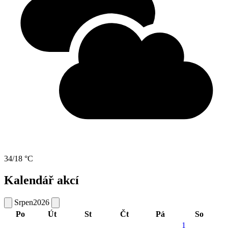
34/18 °C
Kalendář akcí
Srpen
2026
Po
Út
St
Čt
Pá
So
1