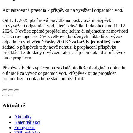
Aktualizovaná pravidla k příspěvku na vyvážení odpadních vod.
Od 1. 1. 2025 platí nová pravidla na poskytování příspěvku
na vyvážení odpadních vod, která schválila Rada obce dne 11. 12.
2024. Nově se zpětně proplácí majitelům či nájemcům nemovitostí
částka rovnající se 15% z celkově doložených nákladů za vývoz
odpadních vod včetně čásky 200 Kč za
každý jednotlivý svoz
,
žadatel o příspěvek tedy nově nemusí k proplacení příspěvku
předkládat 3 doklady o vývozu, ale stačí jeden doklad a příspěvek
bude proplacen.
Příspěvek bude vyplácen na základě předložení originálu dokladu
o úhradě za vývoz odpadních vod. Příspěvek bude proplácen
po předložení dokladu ne staršího než 1 rok.
Aktuálně
Aktuality
Kalendář akcí
Fotogalerie
Nižborský list