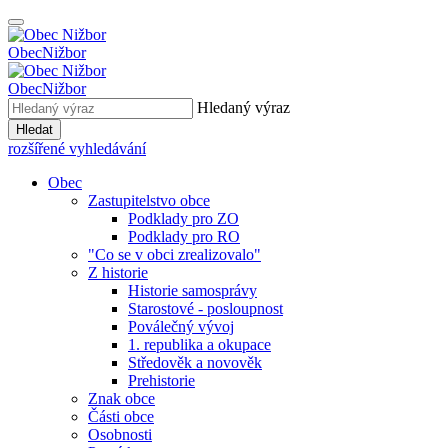
Obec
Nižbor
Obec
Nižbor
Hledaný výraz
Hledat
rozšířené vyhledávání
Obec
Zastupitelstvo obce
Podklady pro ZO
Podklady pro RO
"Co se v obci zrealizovalo"
Z historie
Historie samosprávy
Starostové - posloupnost
Poválečný vývoj
1. republika a okupace
Středověk a novověk
Prehistorie
Znak obce
Části obce
Osobnosti