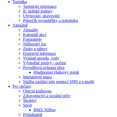
Turistika
Turistické informace
IC keltské kultury
Ubytování, stravování
Průsečík rovnoběžky a poledníku
Aktuálně
Aktuality
Kalendář akcí
Fotogalerie
Nižborský list
Ztráty a nálezy
Dopravní informace
Vypnutí proudu, vody
Výstražné zprávy - počasí
Povodňová ochrana obce
Hladinomer Habrovy potok
Interaktivní mapa
Služba zasílání info pomocí SMS a e-mailů
Pro občany
Obecní knihovna
Zdravotnictví a sociální péče
Školství
Sport
BMX Nižbor
Podnikatelé