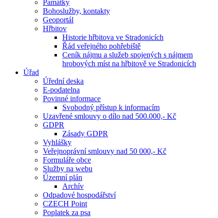
Památky
Bohoslužby, kontakty
Geoportál
Hřbitov
Historie hřbitova ve Stradonicích
Řád veřejného pohřebiště
Ceník nájmu a služeb spojených s nájmem
hrobových míst na hřbitově ve Stradonicích
Úřad
Úřední deska
E-podatelna
Povinné informace
Svobodný přístup k informacím
Uzavřené smlouvy o dílo nad 500.000,- Kč
GDPR
Zásady GDPR
Vyhlášky
Veřejnoprávní smlouvy nad 50 000,- Kč
Formuláře obce
Služby na webu
Územní plán
Archív
Odpadové hospodářství
CZECH Point
Poplatek za psa