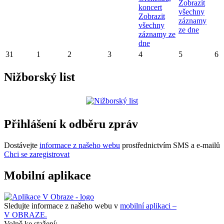
Zobrazit
koncert
všechny
Zobrazit
záznamy
všechny
ze dne
záznamy ze
dne
31
1
2
3
4
5
6
Nižborský list
Přihlášení k odběru zpráv
Dostávejte
informace z našeho webu
prostřednictvím SMS a e-mailů
Chci se zaregistrovat
Mobilní aplikace
Sledujte informace z našeho webu v
mobilní aplikaci –
V OBRAZE.
Volně ke stažení: