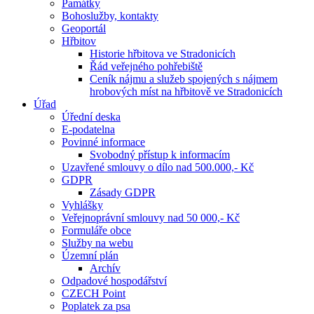
Památky
Bohoslužby, kontakty
Geoportál
Hřbitov
Historie hřbitova ve Stradonicích
Řád veřejného pohřebiště
Ceník nájmu a služeb spojených s nájmem
hrobových míst na hřbitově ve Stradonicích
Úřad
Úřední deska
E-podatelna
Povinné informace
Svobodný přístup k informacím
Uzavřené smlouvy o dílo nad 500.000,- Kč
GDPR
Zásady GDPR
Vyhlášky
Veřejnoprávní smlouvy nad 50 000,- Kč
Formuláře obce
Služby na webu
Územní plán
Archív
Odpadové hospodářství
CZECH Point
Poplatek za psa