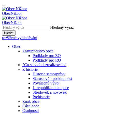
Obec
Nižbor
Obec
Nižbor
Hledaný výraz
Hledat
rozšířené vyhledávání
Obec
Zastupitelstvo obce
Podklady pro ZO
Podklady pro RO
"Co se v obci zrealizovalo"
Z historie
Historie samosprávy
Starostové - posloupnost
Poválečný vývoj
1. republika a okupace
Středověk a novověk
Prehistorie
Znak obce
Části obce
Osobnosti