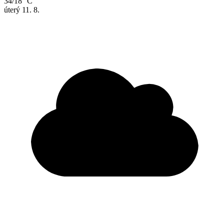
34/18 °C
úterý
11. 8.