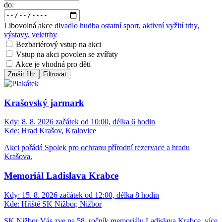
do:
Libovolná akce
divadlo
hudba
ostatní
sport, aktivní vyžití
trhy,
výstavy, veletrhy
Bezbariérový vstup na akci
Vstup na akci povolen se zvířaty
Akce je vhodná pro děti
Zrušit filtr
Filtrovat
Krašovský jarmark
Kdy:
8. 8. 2026 začátek od 10:00, délka 6 hodin
Kde:
Hrad Krašov, Kralovice
Akci pořádá Spolek pro ochranu přírodní rezervace a hradu
Krašova.
Memoriál Ladislava Krabce
Kdy:
15. 8. 2026 začátek od 12:00, délka 8 hodin
Kde:
Hřiště SK Nižbor, Nižbor
SK Nižbor Vás zve na 58. ročník memoriálu Ladislava Krabce, více