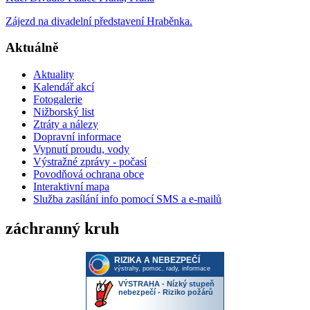
Zájezd na divadelní představení Hraběnka.
Aktuálně
Aktuality
Kalendář akcí
Fotogalerie
Nižborský list
Ztráty a nálezy
Dopravní informace
Vypnutí proudu, vody
Výstražné zprávy - počasí
Povodňová ochrana obce
Interaktivní mapa
Služba zasílání info pomocí SMS a e-mailů
záchranný kruh