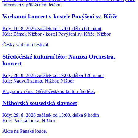
informací v přiloženém letáku
Varhanní koncert v kostele Povýšení sv. Kříže
Kdy:
16. 8. 2026 začátek od 17:00, délka 60 minut
Kde:
Zámek Nižbor - kostel Povýšení sv. Kříže, Nižbor
Český varhanní festival.
Středočeské kulturní léto: Nauzea Orchestra,
koncert
Kdy:
28. 8. 2026 začátek od 19:00, délka 120 minut
Kde:
Nádvoří zámku Nižbor, Nižbor
Program v rámci Středočeského kulturního léta.
Nižborská sousedská slavnost
Kdy:
29. 8. 2026 začátek od 13:00, délka 9 hodin
Kde:
Panská louka, Nižbor
Akce na Panské louce.