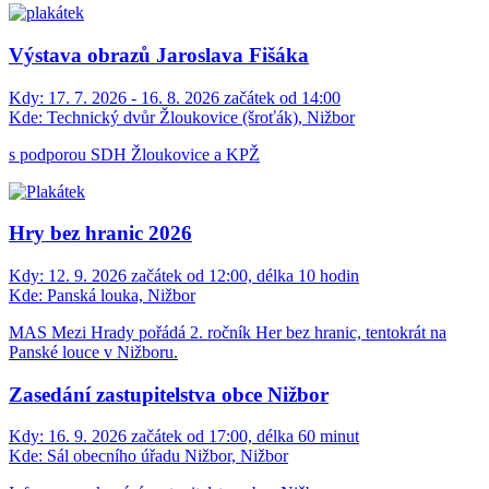
Výstava obrazů Jaroslava Fišáka
Kdy:
17. 7. 2026 - 16. 8. 2026 začátek od 14:00
Kde:
Technický dvůr Žloukovice (šroťák), Nižbor
s podporou SDH Žloukovice a KPŽ
Hry bez hranic 2026
Kdy:
12. 9. 2026 začátek od 12:00, délka 10 hodin
Kde:
Panská louka, Nižbor
MAS Mezi Hrady pořádá 2. ročník Her bez hranic, tentokrát na
Panské louce v Nižboru.
Zasedání zastupitelstva obce Nižbor
Kdy:
16. 9. 2026 začátek od 17:00, délka 60 minut
Kde:
Sál obecního úřadu Nižbor, Nižbor