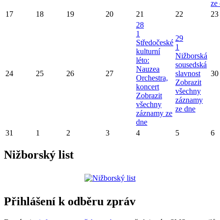
ze
17
18
19
20
21
22
23
28
1
29
Středočeské
1
kulturní
Nižborská
léto:
sousedská
Nauzea
24
25
26
27
slavnost
30
Orchestra,
Zobrazit
koncert
všechny
Zobrazit
záznamy
všechny
ze dne
záznamy ze
dne
31
1
2
3
4
5
6
Nižborský list
Přihlášení k odběru zpráv