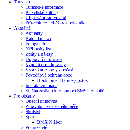
Turistika
Turistické informace
IC keltské kultury
Ubytování, stravování
Průsečík rovnoběžky a poledníku
Aktuálně
Aktuality
Kalendář akcí
Fotogalerie
Nižborský list
Ztráty a nálezy
Dopravní informace
Vypnutí proudu, vody
Výstražné zprávy - počasí
Povodňová ochrana obce
Hladinomer Habrovy potok
Interaktivní mapa
Služba zasílání info pomocí SMS a e-mailů
Pro občany
Obecní knihovna
Zdravotnictví a sociální péče
Školství
Sport
BMX Nižbor
Podnikatelé