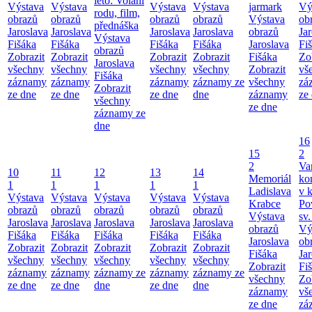
léto: Volání
Výstava
Výstava
Výstava
Výstava
jarmark
Vý
rodu, film,
obrazů
obrazů
obrazů
obrazů
Výstava
ob
přednáška
Jaroslava
Jaroslava
Jaroslava
Jaroslava
obrazů
Ja
Výstava
Fišáka
Fišáka
Fišáka
Fišáka
Jaroslava
Fi
obrazů
Zobrazit
Zobrazit
Zobrazit
Zobrazit
Fišáka
Zo
Jaroslava
všechny
všechny
všechny
všechny
Zobrazit
vš
Fišáka
záznamy
záznamy
záznamy
záznamy ze
všechny
zá
Zobrazit
ze dne
ze dne
ze dne
dne
záznamy
ze
všechny
ze dne
záznamy ze
dne
16
15
2
2
Va
10
11
12
13
14
Memoriál
ko
1
1
1
1
1
Ladislava
v k
Výstava
Výstava
Výstava
Výstava
Výstava
Krabce
Po
obrazů
obrazů
obrazů
obrazů
obrazů
Výstava
sv.
Jaroslava
Jaroslava
Jaroslava
Jaroslava
Jaroslava
obrazů
Vý
Fišáka
Fišáka
Fišáka
Fišáka
Fišáka
Jaroslava
ob
Zobrazit
Zobrazit
Zobrazit
Zobrazit
Zobrazit
Fišáka
Ja
všechny
všechny
všechny
všechny
všechny
Zobrazit
Fi
záznamy
záznamy
záznamy ze
záznamy
záznamy ze
všechny
Zo
ze dne
ze dne
dne
ze dne
dne
záznamy
vš
ze dne
zá