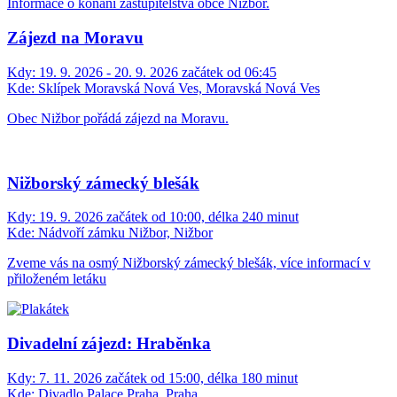
Informace o konání zastupitelstva obce Nižbor.
Zájezd na Moravu
Kdy:
19. 9. 2026 - 20. 9. 2026 začátek od 06:45
Kde:
Sklípek Moravská Nová Ves, Moravská Nová Ves
Obec Nižbor pořádá zájezd na Moravu.
Nižborský zámecký blešák
Kdy:
19. 9. 2026 začátek od 10:00, délka 240 minut
Kde:
Nádvoří zámku Nižbor, Nižbor
Zveme vás na osmý Nižborský zámecký blešák, více informací v
přiloženém letáku
Divadelní zájezd: Hraběnka
Kdy:
7. 11. 2026 začátek od 15:00, délka 180 minut
Kde:
Divadlo Palace Praha, Praha