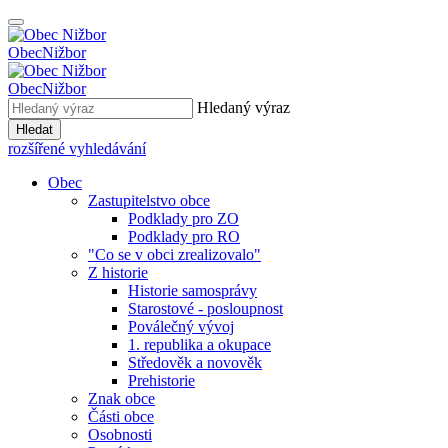
Obec
Nižbor
Obec
Nižbor
Hledaný výraz
Hledat
rozšířené vyhledávání
Obec
Zastupitelstvo obce
Podklady pro ZO
Podklady pro RO
"Co se v obci zrealizovalo"
Z historie
Historie samosprávy
Starostové - posloupnost
Poválečný vývoj
1. republika a okupace
Středověk a novověk
Prehistorie
Znak obce
Části obce
Osobnosti