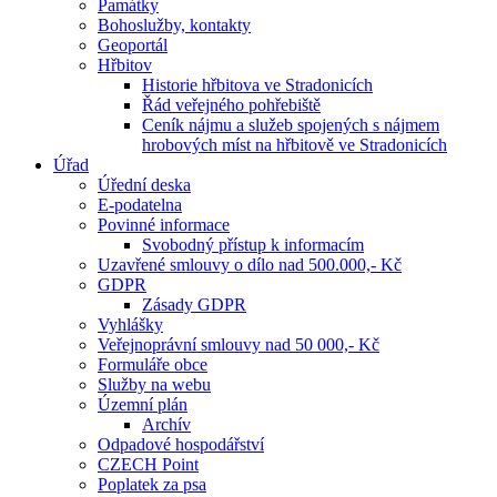
Památky
Bohoslužby, kontakty
Geoportál
Hřbitov
Historie hřbitova ve Stradonicích
Řád veřejného pohřebiště
Ceník nájmu a služeb spojených s nájmem
hrobových míst na hřbitově ve Stradonicích
Úřad
Úřední deska
E-podatelna
Povinné informace
Svobodný přístup k informacím
Uzavřené smlouvy o dílo nad 500.000,- Kč
GDPR
Zásady GDPR
Vyhlášky
Veřejnoprávní smlouvy nad 50 000,- Kč
Formuláře obce
Služby na webu
Územní plán
Archív
Odpadové hospodářství
CZECH Point
Poplatek za psa