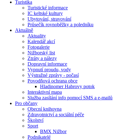
Turistika
Turistické informace
IC keltské kultury
Ubytování, stravování
Průsečík rovnoběžky a poledníku
Aktuálně
Aktuality
Kalendář akcí
Fotogalerie
Nižborský list
Ztráty a nálezy
Dopravní informace
Vypnutí proudu, vody
Výstražné zprávy - počasí
Povodňová ochrana obce
Hladinomer Habrovy potok
Interaktivní mapa
Služba zasílání info pomocí SMS a e-mailů
Pro občany
Obecní knihovna
Zdravotnictví a sociální péče
Školství
Sport
BMX Nižbor
Podnikatelé