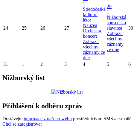
1
29
Středočeské
1
kulturní
Nižborská
léto:
sousedská
Nauzea
24
25
26
27
slavnost
30
Orchestra,
Zobrazit
koncert
všechny
Zobrazit
záznamy
všechny
ze dne
záznamy ze
dne
31
1
2
3
4
5
6
Nižborský list
Přihlášení k odběru zpráv
Dostávejte
informace z našeho webu
prostřednictvím SMS a e-mailů
Chci se zaregistrovat