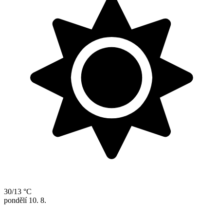
30/13 °C
pondělí
10. 8.