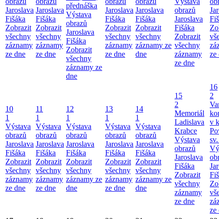
obrazů
obrazů
obrazů
obrazů
Výstava
ob
přednáška
Jaroslava
Jaroslava
Jaroslava
Jaroslava
obrazů
Ja
Výstava
Fišáka
Fišáka
Fišáka
Fišáka
Jaroslava
Fi
obrazů
Zobrazit
Zobrazit
Zobrazit
Zobrazit
Fišáka
Zo
Jaroslava
všechny
všechny
všechny
všechny
Zobrazit
vš
Fišáka
záznamy
záznamy
záznamy
záznamy ze
všechny
zá
Zobrazit
ze dne
ze dne
ze dne
dne
záznamy
ze
všechny
ze dne
záznamy ze
dne
16
15
2
2
Va
10
11
12
13
14
Memoriál
ko
1
1
1
1
1
Ladislava
v k
Výstava
Výstava
Výstava
Výstava
Výstava
Krabce
Po
obrazů
obrazů
obrazů
obrazů
obrazů
Výstava
sv.
Jaroslava
Jaroslava
Jaroslava
Jaroslava
Jaroslava
obrazů
Vý
Fišáka
Fišáka
Fišáka
Fišáka
Fišáka
Jaroslava
ob
Zobrazit
Zobrazit
Zobrazit
Zobrazit
Zobrazit
Fišáka
Ja
všechny
všechny
všechny
všechny
všechny
Zobrazit
Fi
záznamy
záznamy
záznamy ze
záznamy
záznamy ze
všechny
Zo
ze dne
ze dne
dne
ze dne
dne
záznamy
vš
ze dne
zá
ze