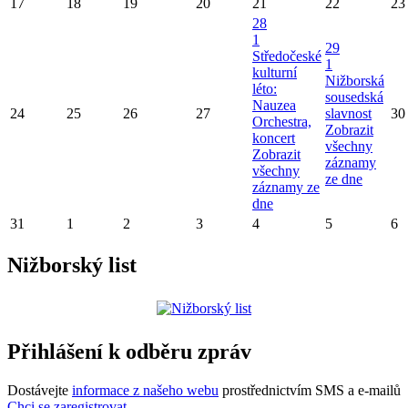
17
18
19
20
21
22
23
28
1
29
Středočeské
1
kulturní
Nižborská
léto:
sousedská
Nauzea
24
25
26
27
slavnost
30
Orchestra,
Zobrazit
koncert
všechny
Zobrazit
záznamy
všechny
ze dne
záznamy ze
dne
31
1
2
3
4
5
6
Nižborský list
Přihlášení k odběru zpráv
Dostávejte
informace z našeho webu
prostřednictvím SMS a e-mailů
Chci se zaregistrovat