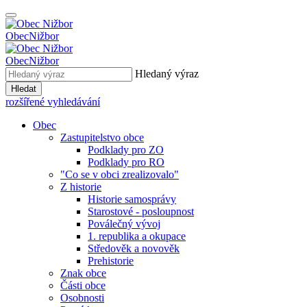
Obec
Nižbor
Obec
Nižbor
Hledaný výraz
Hledat
rozšířené vyhledávání
Obec
Zastupitelstvo obce
Podklady pro ZO
Podklady pro RO
"Co se v obci zrealizovalo"
Z historie
Historie samosprávy
Starostové - posloupnost
Poválečný vývoj
1. republika a okupace
Středověk a novověk
Prehistorie
Znak obce
Části obce
Osobnosti