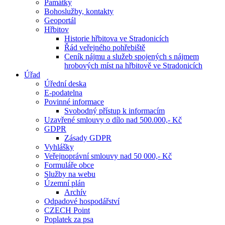
Památky
Bohoslužby, kontakty
Geoportál
Hřbitov
Historie hřbitova ve Stradonicích
Řád veřejného pohřebiště
Ceník nájmu a služeb spojených s nájmem
hrobových míst na hřbitově ve Stradonicích
Úřad
Úřední deska
E-podatelna
Povinné informace
Svobodný přístup k informacím
Uzavřené smlouvy o dílo nad 500.000,- Kč
GDPR
Zásady GDPR
Vyhlášky
Veřejnoprávní smlouvy nad 50 000,- Kč
Formuláře obce
Služby na webu
Územní plán
Archív
Odpadové hospodářství
CZECH Point
Poplatek za psa