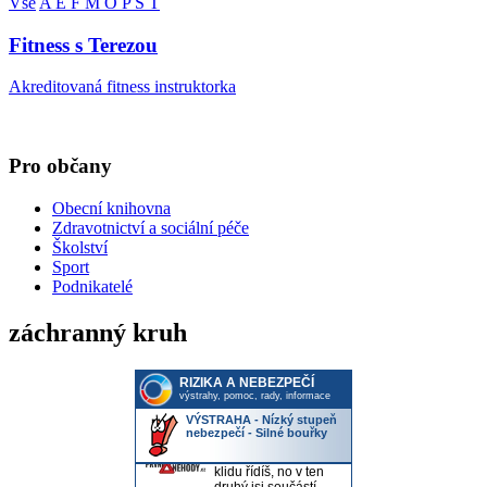
Vše
A
E
F
M
O
P
Š
T
Fitness s Terezou
Akreditovaná fitness instruktorka
Pro občany
Obecní knihovna
Zdravotnictví a sociální péče
Školství
Sport
Podnikatelé
záchranný kruh