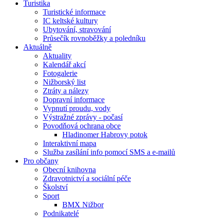
Turistika
Turistické informace
IC keltské kultury
Ubytování, stravování
Průsečík rovnoběžky a poledníku
Aktuálně
Aktuality
Kalendář akcí
Fotogalerie
Nižborský list
Ztráty a nálezy
Dopravní informace
Vypnutí proudu, vody
Výstražné zprávy - počasí
Povodňová ochrana obce
Hladinomer Habrovy potok
Interaktivní mapa
Služba zasílání info pomocí SMS a e-mailů
Pro občany
Obecní knihovna
Zdravotnictví a sociální péče
Školství
Sport
BMX Nižbor
Podnikatelé