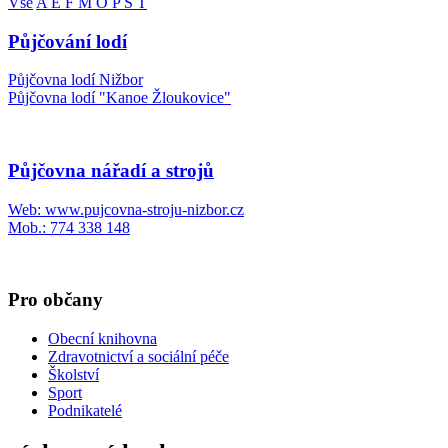
Vše
A
E
F
M
O
P
Š
T
Půjčování lodí
Půjčovna lodí Nižbor
Půjčovna lodí "Kanoe Žloukovice"
Půjčovna nářadí a strojů
Web: www.pujcovna-stroju-nizbor.cz
Mob.: 774 338 148
Pro občany
Obecní knihovna
Zdravotnictví a sociální péče
Školství
Sport
Podnikatelé