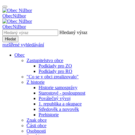
Obec
Nižbor
Obec
Nižbor
Hledaný výraz
Hledat
rozšířené vyhledávání
Obec
Zastupitelstvo obce
Podklady pro ZO
Podklady pro RO
"Co se v obci zrealizovalo"
Z historie
Historie samosprávy
Starostové - posloupnost
Poválečný vývoj
1. republika a okupace
Středověk a novověk
Prehistorie
Znak obce
Části obce
Osobnosti