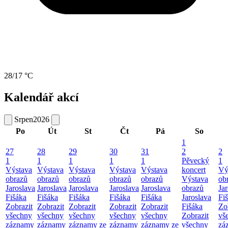
28/17 °C
Kalendář akcí
Srpen
2026
Po
Út
St
Čt
Pá
So
1
27
28
29
30
31
2
2
1
1
1
1
1
Pěvecký
1
Výstava
Výstava
Výstava
Výstava
Výstava
koncert
Vý
obrazů
obrazů
obrazů
obrazů
obrazů
Výstava
ob
Jaroslava
Jaroslava
Jaroslava
Jaroslava
Jaroslava
obrazů
Ja
Fišáka
Fišáka
Fišáka
Fišáka
Fišáka
Jaroslava
Fi
Zobrazit
Zobrazit
Zobrazit
Zobrazit
Zobrazit
Fišáka
Zo
všechny
všechny
všechny
všechny
všechny
Zobrazit
vš
záznamy
záznamy
záznamy ze
záznamy
záznamy ze
všechny
zá