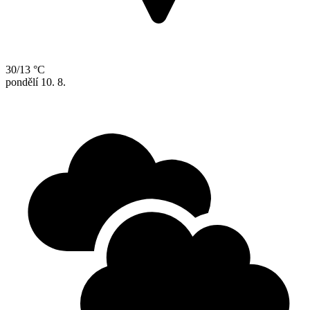
30/13 °C
pondělí
10. 8.