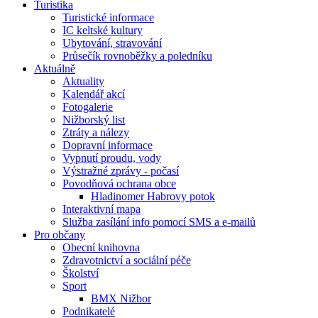
Turistika
Turistické informace
IC keltské kultury
Ubytování, stravování
Průsečík rovnoběžky a poledníku
Aktuálně
Aktuality
Kalendář akcí
Fotogalerie
Nižborský list
Ztráty a nálezy
Dopravní informace
Vypnutí proudu, vody
Výstražné zprávy - počasí
Povodňová ochrana obce
Hladinomer Habrovy potok
Interaktivní mapa
Služba zasílání info pomocí SMS a e-mailů
Pro občany
Obecní knihovna
Zdravotnictví a sociální péče
Školství
Sport
BMX Nižbor
Podnikatelé