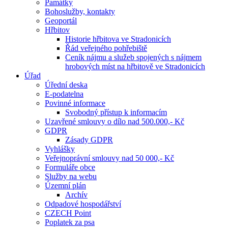
Památky
Bohoslužby, kontakty
Geoportál
Hřbitov
Historie hřbitova ve Stradonicích
Řád veřejného pohřebiště
Ceník nájmu a služeb spojených s nájmem
hrobových míst na hřbitově ve Stradonicích
Úřad
Úřední deska
E-podatelna
Povinné informace
Svobodný přístup k informacím
Uzavřené smlouvy o dílo nad 500.000,- Kč
GDPR
Zásady GDPR
Vyhlášky
Veřejnoprávní smlouvy nad 50 000,- Kč
Formuláře obce
Služby na webu
Územní plán
Archív
Odpadové hospodářství
CZECH Point
Poplatek za psa