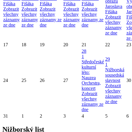
obrazů
Vý
Fišáka
Fišáka
Fišáka
Fišáka
Fišáka
Jaroslava
ob
Zobrazit
Zobrazit
Zobrazit
Zobrazit
Zobrazit
Fišáka
Ja
všechny
všechny
všechny
všechny
všechny
Zobrazit
Fi
záznamy
záznamy
záznamy ze
záznamy
záznamy ze
všechny
Zo
ze dne
ze dne
dne
ze dne
dne
záznamy
vš
ze dne
zá
ze
17
18
19
20
21
22
23
28
1
29
Středočeské
1
kulturní
Nižborská
léto:
sousedská
Nauzea
24
25
26
27
slavnost
30
Orchestra,
Zobrazit
koncert
všechny
Zobrazit
záznamy
všechny
ze dne
záznamy ze
dne
31
1
2
3
4
5
6
Nižborský list